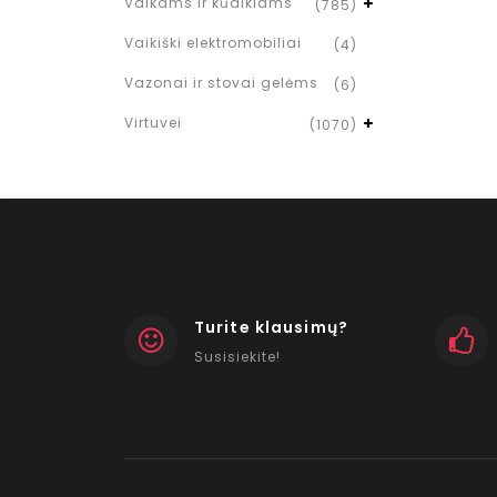
Vaikams ir kūdikiams
(785)
Vaikiški elektromobiliai
(4)
Vazonai ir stovai gelėms
(6)
Virtuvei
(1070)
Turite klausimų?
Susisiekite!