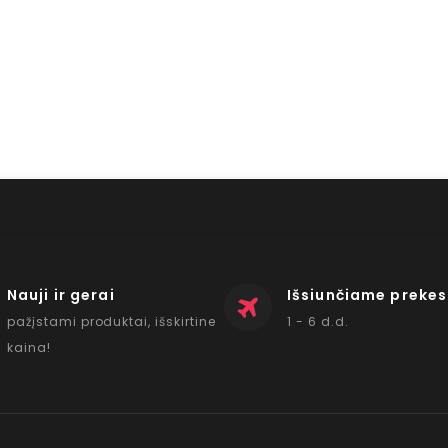
Nauji ir gerai
Išsiunčiame prekes
pažįstami produktai, išskirtine
1 - 6 d.d.
kaina!