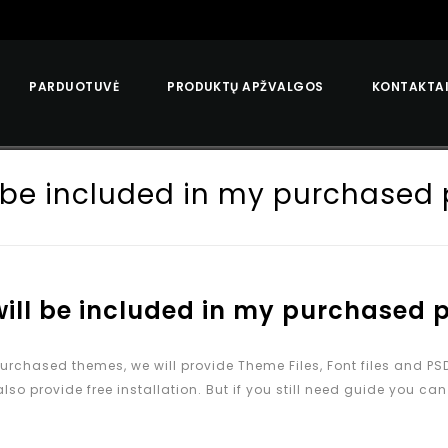
PARDUOTUVĖ
PRODUKTŲ APŽVALGOS
KONTAKTA
 be included in my purchased
ill be included in my purchased 
urchased themes, we will provide Theme Files, Font files and PSD
so provide free installation. But if you still need guide you can