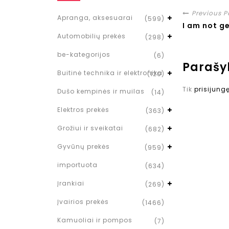
Previous P
Apranga, aksesuarai
(599)
I am not g
Automobilių prekės
(298)
be-kategorijos
(6)
Parašy
Buitinė technika ir elektronika
(120)
Tik
prisijung
Dušo kempinės ir muilas
(14)
Elektros prekės
(363)
Grožiui ir sveikatai
(682)
Gyvūnų prekės
(959)
importuota
(634)
Įrankiai
(269)
Įvairios prekės
(1466)
Kamuoliai ir pompos
(7)