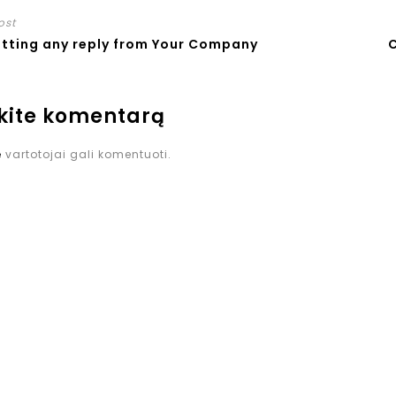
ost
etting any reply from Your Company
C
kite komentarą
ę
vartotojai gali komentuoti.