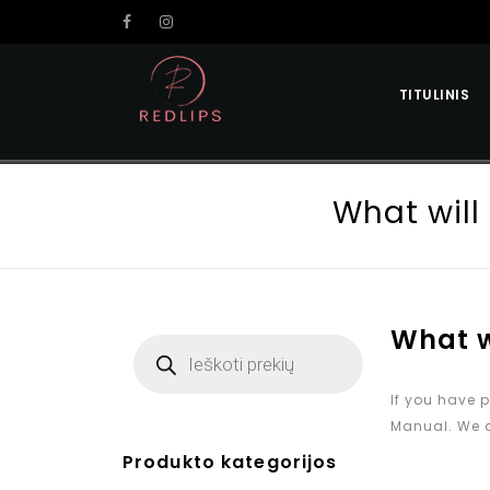
TITULINIS
What will
What w
If you have p
Manual. We al
Produkto kategorijos