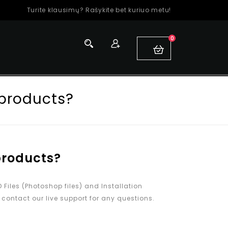
Turite klausimų? Rašykite bet kuriuo metu!
0
I
 products?
products?
 Files (Photoshop files) and Installation
 contact our live support for any questions.