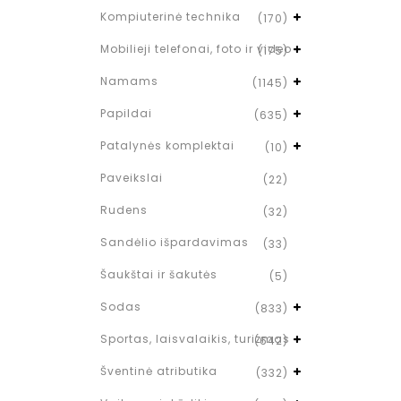
Kompiuterinė technika
(170)
Mobilieji telefonai, foto ir video
(175)
Namams
(1145)
Papildai
(635)
Patalynės komplektai
(10)
Paveikslai
(22)
Rudens
(32)
Sandėlio išpardavimas
(33)
Šaukštai ir šakutės
(5)
Sodas
(833)
Sportas, laisvalaikis, turizmas
(642)
Šventinė atributika
(332)