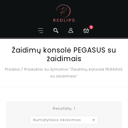
0
Žaidimų konsolė PEGASUS su
žaidimais
Pradžia
/
Produktai su žymomis “Žaidimų konsolė PEGASUS
su žaidimais”
Rezultatų: 1
Numatytasis rikiavimas