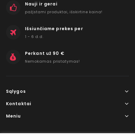
Nauji ir gerai
pažįstami produktai, išskirtine kaina!
Išsiunčiame prekes per
1 - 6 d.d.
Perkant už 90 €
Nemokamas pristatymas!
Sąlygos
Kontaktai
Meniu