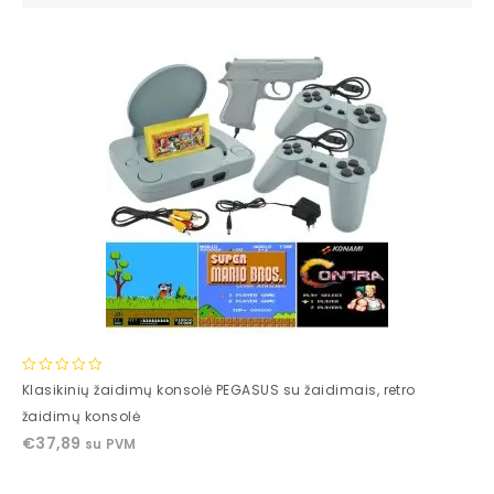
0
Klasikinių žaidimų konsolė PEGASUS su žaidimais, retro
out
žaidimų konsolė
of
€
37,89
su PVM
5