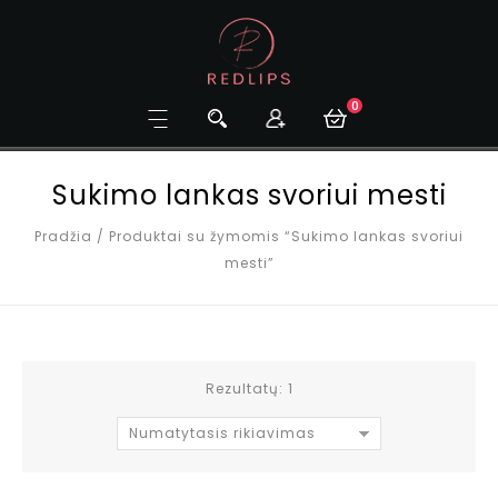
0
Sukimo lankas svoriui mesti
Pradžia
/
Produktai su žymomis “Sukimo lankas svoriui
mesti”
Rezultatų: 1
Numatytasis rikiavimas