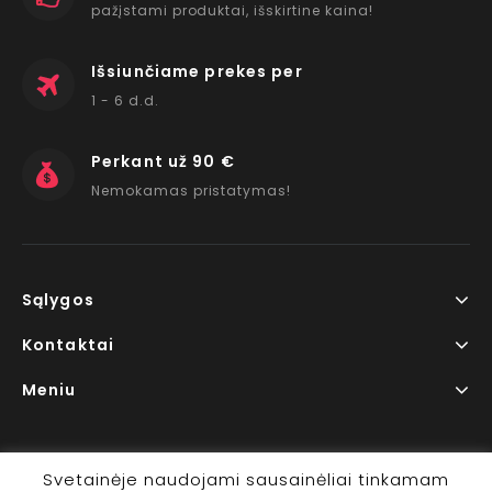
pažįstami produktai, išskirtine kaina!
Išsiunčiame prekes per
1 - 6 d.d.
Perkant už 90 €
Nemokamas pristatymas!
Sąlygos
Kontaktai
Meniu
Svetainėje naudojami sausainėliai tinkamam