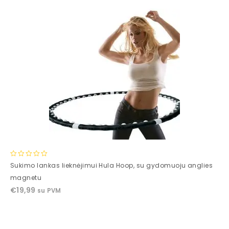
0
Sukimo lankas lieknėjimui Hula Hoop, su gydomuoju anglies
out
magnetu
of
€
19,99
su PVM
5