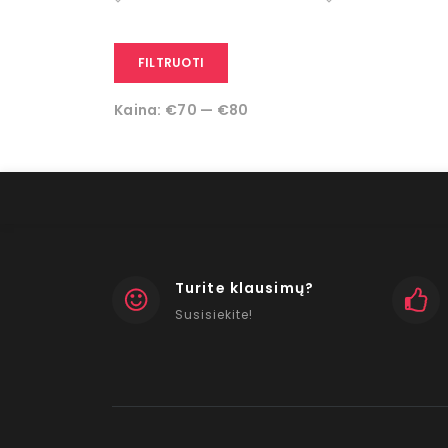
FILTRUOTI
Kaina:
€70
—
€80
Turite klausimų?
Susisiekite!