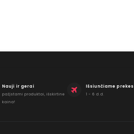
Nauji ir gerai
Išsiunčiame prekes
pažįstami produktai, išskirtine
1 - 6 d.d.
kaina!