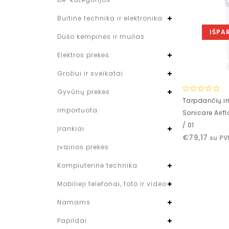
Buitinė technika ir elektronika
IŠPA
Dušo kempinės ir muilas
Elektros prekės
Grožiui ir sveikatai
Gyvūnų prekės
0
Tarpdančių iri
out
importuota
Sonicare Airfl
of
/ 01
5
Įrankiai
€
79,17
su P
Įvairios prekės
Kompiuterinė technika
Mobilieji telefonai, foto ir video
Namams
Papildai