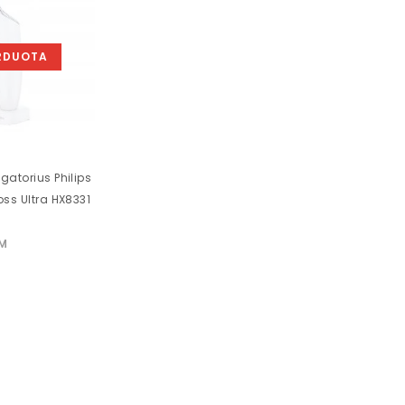
RDUOTA
gatorius Philips
oss Ultra HX8331
VM