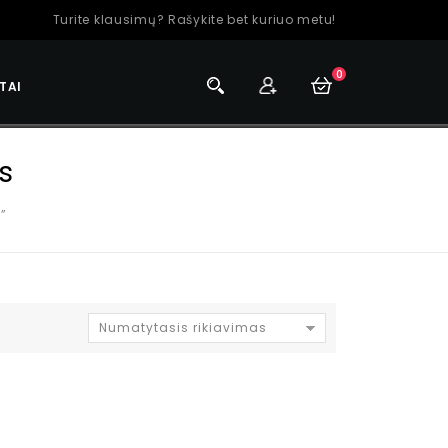
Turite klausimų? Rašykite bet kuriuo metu!
0
TAI
s
”
Numatytasis rikiavimas