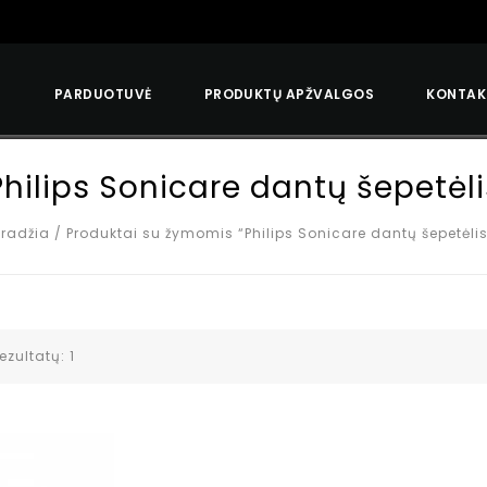
S
PARDUOTUVĖ
PRODUKTŲ APŽVALGOS
KONTAK
Philips Sonicare dantų šepetėli
Pradžia
/
Produktai su žymomis “Philips Sonicare dantų šepetėlis
ezultatų: 1