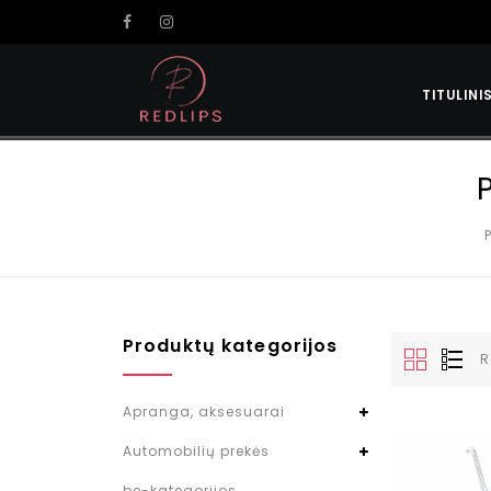
TITULINI
Produktų kategorijos
R
Apranga, aksesuarai
Automobilių prekės
be-kategorijos