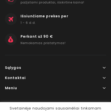
pažįstami produktai, išskirtine kaina!
Išsiunčiame prekes per
1 - 6 d.d.
Perkant už 90 €
Nemokamas pristatymas!
Sąlygos
Kontaktai
Meniu
Svetainėje naudojami sausainėliai tinkamam