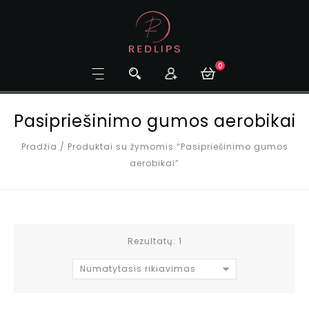
0
Pasipriešinimo gumos aerobikai
Pradžia
/
Produktai su žymomis “Pasipriešinimo gumos
aerobikai”
Rezultatų: 1
Numatytasis rikiavimas