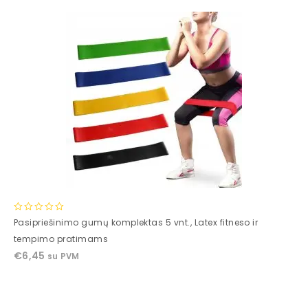
0
Pasipriešinimo gumų komplektas 5 vnt., Latex fitneso ir
out
tempimo pratimams
of
€
6,45
su PVM
5