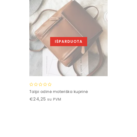
IŠPARDUOTA
0
Talpi odinė moteriška kuprinė
out
€
24,25
su PVM
of
5