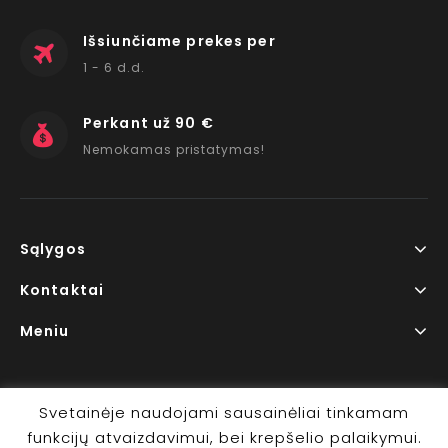
Išsiunčiame prekes per
1 - 6 d.d.
Perkant už 90 €
Nemokamas pristatymas!
Sąlygos
Kontaktai
Meniu
Svetainėje naudojami sausainėliai tinkamam
funkcijų atvaizdavimui, bei krepšelio palaikymui.
Copyright © 2026 www.RedLips.lt Prekių išsiuntimas 1-6