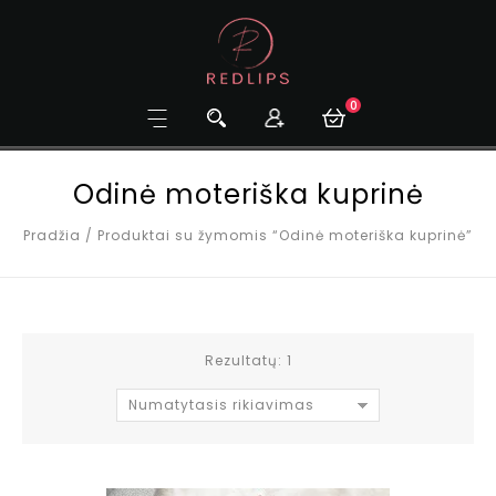
0
Odinė moteriška kuprinė
Pradžia
/
Produktai su žymomis “Odinė moteriška kuprinė”
Rezultatų: 1
Numatytasis rikiavimas