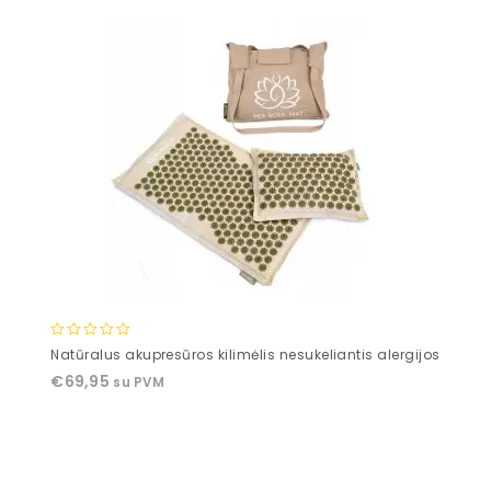
0
Natūralus akupresūros kilimėlis nesukeliantis alergijos
out
€
69,95
su PVM
of
5