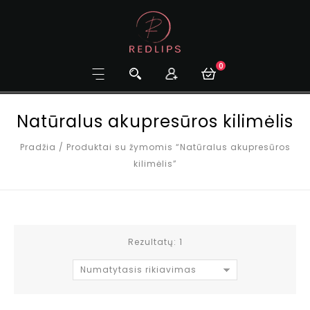
0
Natūralus akupresūros kilimėlis
Pradžia
/
Produktai su žymomis “Natūralus akupresūros
kilimėlis”
Rezultatų: 1
Numatytasis rikiavimas