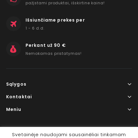
pažįstami produktai, išskirtine kaina!
Išsiunčiame prekes per
1 - 6 d.d.
Perkant už 90 €
Nemokamas pristatymas!
Sąlygos
Kontaktai
Meniu
Svetainėje naudojami sausainėliai tinkamam