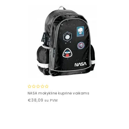
0
NASA mokyklinė kuprinė vaikams
out
€
38,09
su PVM
of
5