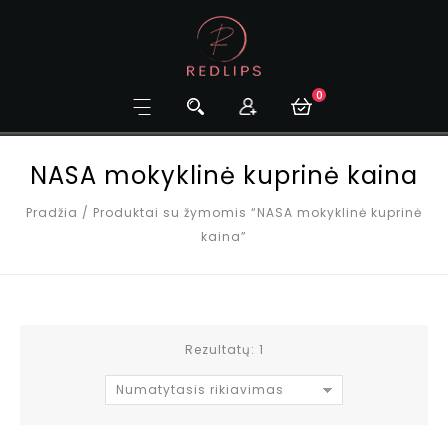
0
NASA mokyklinė kuprinė kaina
Pradžia
/
Produktai su žymomis “NASA mokyklinė kuprinė
kaina”
Rezultatų: 1
Numatytasis rikiavimas