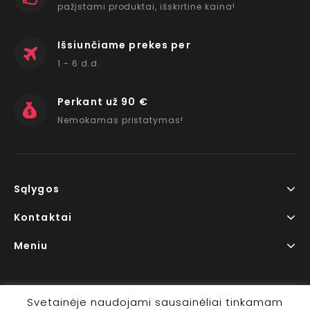
pažįstami produktai, išskirtine kaina!
Išsiunčiame prekes per
1 - 6 d.d.
Perkant už 90 €
Nemokamas pristatymas!
Sąlygos
Kontaktai
Meniu
Svetainėje naudojami sausainėliai tinkamam