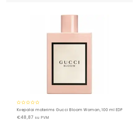
0
Kvepalai moterims Gucci Bloom Woman, 100 ml EDP
out
€
48,87
su PVM
of
5