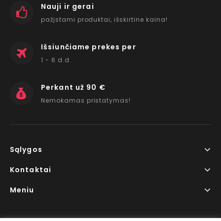
Nauji ir gerai
pažįstami produktai, išskirtine kaina!
Išsiunčiame prekes per
1 - 6 d.d.
Perkant už 90 €
Nemokamas pristatymas!
Sąlygos
Kontaktai
Meniu