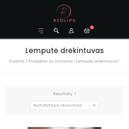
0
Lemputė drėkintuvas
Pradžia
/
Produktai su žymomis “Lemputė drėkintuvas”
Rezultatų: 1
Numatytasis rikiavimas