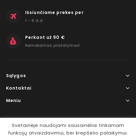
Išsiunčiame prekes per
1 - 6 d.d.
Perkant už 90 €
Nemokamas pristatymas!
Sąlygos
Kontaktai
Meniu
Svetainėje naudojami sausainėliai tinkamam
funkcijų atvaizdavimui, bei krepšelio palaikymui.
Copyright © 2026 www.RedLips.lt Prekių išsiuntimas 1-6