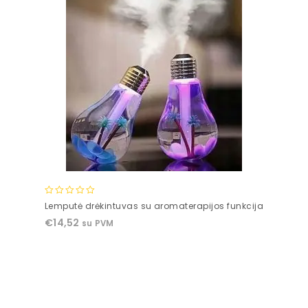
0
Lemputė drėkintuvas su aromaterapijos funkcija
out
€
14,52
su PVM
of
5