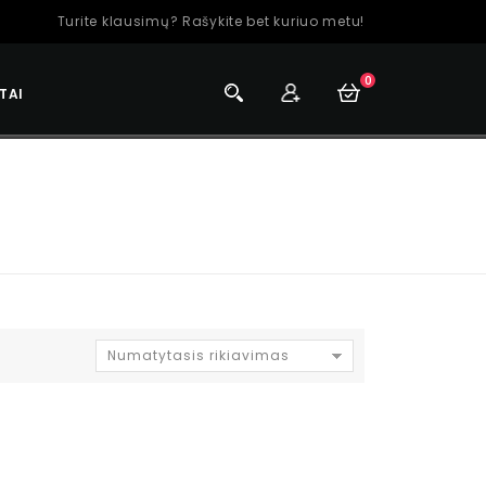
Turite klausimų? Rašykite bet kuriuo metu!
0
TAI
Numatytasis rikiavimas