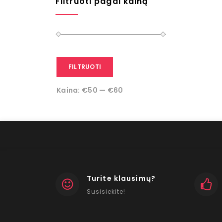
Filtruoti pagal kainą
FILTRUOTI
Kaina:
€50
—
€60
Turite klausimų?
Susisiekite!