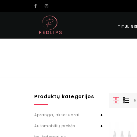
TITULINI
Produktų kategorijos
R
Apranga, aksesuarai
Automobilių prekės
be-kategorijos