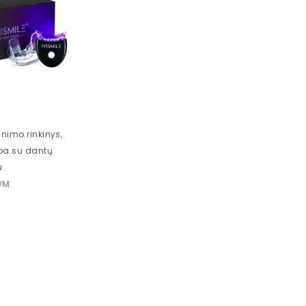
inimo rinkinys,
pa su dantų
u
VM