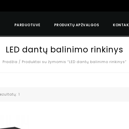
S
PARDUOTUVĖ
PRODUKTŲ APŽVALGOS
KONTAK
LED dantų balinimo rinkinys
Pradžia
/
Produktai su žymomis “LED dantų balinimo rinkinys”
ezultatų: 1