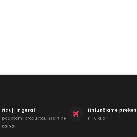
Nauji ir gerai
Išsiunčiame prekes
pažįstami produktai, išskirtine
1 - 6 d.d.
kaina!