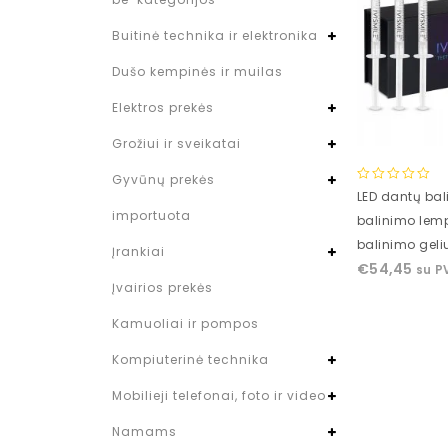
Buitinė technika ir elektronika
Dušo kempinės ir muilas
Elektros prekės
Grožiui ir sveikatai
Gyvūnų prekės
0
LED dantų bal
out
importuota
balinimo lem
of
balinimo geli
5
Įrankiai
€
54,45
su P
Įvairios prekės
Kamuoliai ir pompos
Kompiuterinė technika
Mobilieji telefonai, foto ir video
Namams