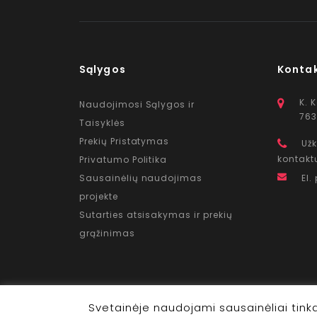
Sąlygos
Konta
K. 
Naudojimosi Sąlygos ir
763
Taisyklės
Prekių Pristatymas
Užk
kontakt
Privatumo Politika
Sausainėlių naudojimas
El.
projekte
Sutarties atsisakymas ir prekių
grąžinimas
Svetainėje naudojami sausainėliai tink