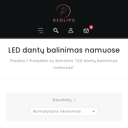
0
LED dantų balinimas namuose
Pradžia
/
Produktai su žymomis “LED dantų balinimas
namuose”
Rezultatų: 1
Numatytasis rikiavimas