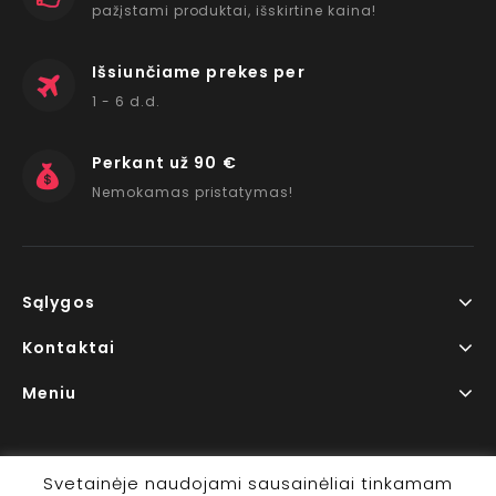
pažįstami produktai, išskirtine kaina!
Išsiunčiame prekes per
1 - 6 d.d.
Perkant už 90 €
Nemokamas pristatymas!
Sąlygos
Kontaktai
Meniu
Svetainėje naudojami sausainėliai tinkamam