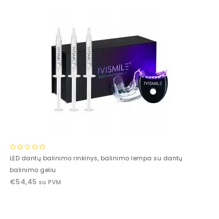
0
LED dantų balinimo rinkinys, balinimo lempa su dantų
out
balinimo geliu
of
€
54,45
su PVM
5