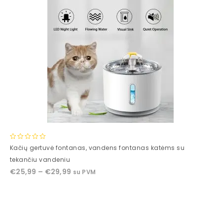
0
Kačių gertuvė fontanas, vandens fontanas katėms su
out
tekančiu vandeniu
of
€
25,99
–
€
29,99
su PVM
5