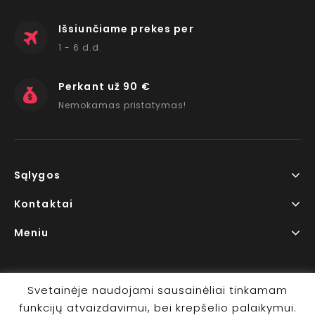
Išsiunčiame prekes per
1 - 6 d.d.
Perkant už 90 €
Nemokamas pristatymas!
Sąlygos
Kontaktai
Meniu
Svetainėje naudojami sausainėliai tinkamam
funkcijų atvaizdavimui, bei krepšelio palaikymui.
Copyright © 2026 www.RedLips.lt Prekių išsiuntimas 1-6