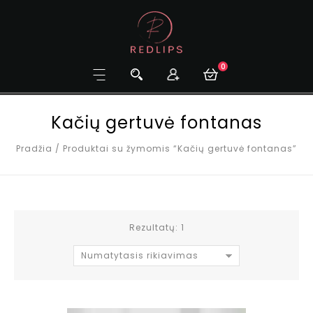
0
Kačių gertuvė fontanas
Pradžia
/
Produktai su žymomis “Kačių gertuvė fontanas”
Rezultatų: 1
Numatytasis rikiavimas