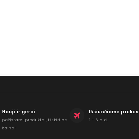
Nauji ir gerai
Išsiunčiame prekes
pažįstami produktai, išskirtine
1 - 6 d.d.
kaina!