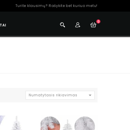
Turite klausimų? Rašykite bet kuriuo metu!
0
TAI
Numatytasis rikiavimas