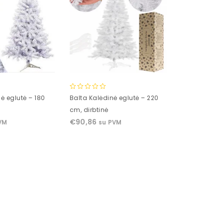
0
ė eglutė – 180
Balta Kalėdinė eglutė – 220
out
cm, dirbtinė
of
€
90,86
VM
su PVM
5