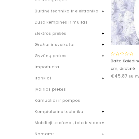
Buitinė technika ir elektronika
Dušo kempinės ir muilas
Elektros prekės
Grožiui ir sveikatai
Gyvūnų prekės
0
Balta Kalėdin
out
importuota
cm, dirbtinė
of
€
45,87
su P
5
Įrankiai
Įvairios prekės
Kamuoliai ir pompos
Kompiuterinė technika
Mobilieji telefonai, foto ir video
Namams