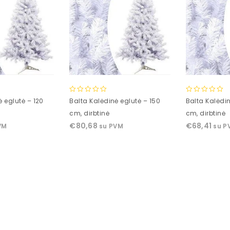
0
0
ė eglutė – 120
Balta Kalėdinė eglutė – 150
Balta Kalėdin
out
out
cm, dirbtinė
cm, dirbtinė
of
of
€
80,68
€
68,41
VM
su PVM
su P
5
5