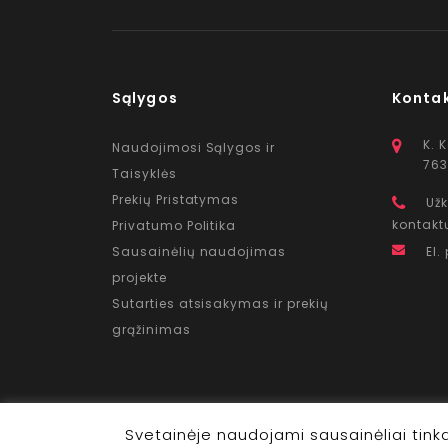
Sąlygos
Konta
K. 
Naudojimosi Sąlygos ir
763
Taisyklės
Prekių Pristatymas
Užk
kontakt
Privatumo Politika
Sausainėlių naudojimas
El.
projekte
Sutarties atsisakymas ir prekių
grąžinimas
Svetainėje naudojami sausainėliai tink