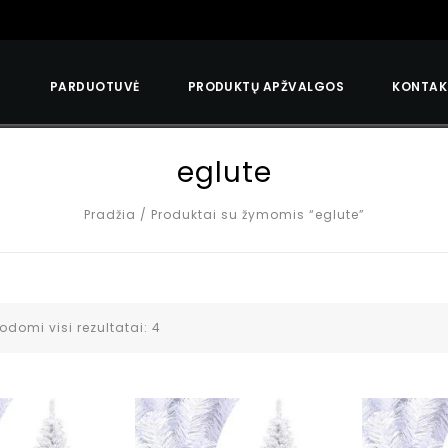
S
PARDUOTUVĖ
PRODUKTŲ APŽVALGOS
KONTAK
eglute
Pradžia
/
Produktai su žymomis “eglute”
odomi visi rezultatai: 4