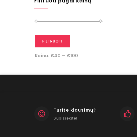
Filtruoti pagal kainą
FILTRUOTI
Kaina:
€40
—
€100
Turite klausimų?
Susisiekite!