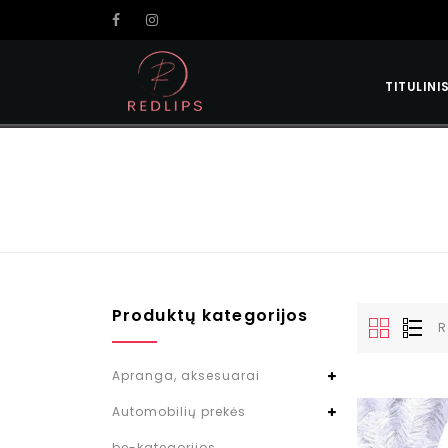
TITULINI
Produktų kategorijos
R
Apranga, aksesuarai
Automobilių prekės
be-kategorijos