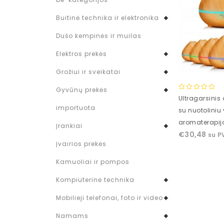
Buitinė technika ir elektronika
Dušo kempinės ir muilas
Elektros prekės
Grožiui ir sveikatai
Gyvūnų prekės
0
Ultragarsinis
out
importuota
su nuotoliniu
of
aromaterapijo
5
Įrankiai
€
30,48
su P
Įvairios prekės
Kamuoliai ir pompos
Kompiuterinė technika
Mobilieji telefonai, foto ir video
Namams