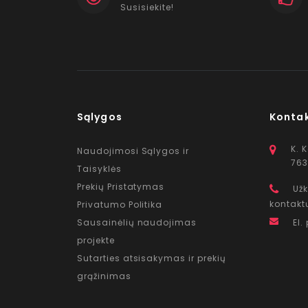
Susisiekite!
Sąlygos
Konta
K. 
Naudojimosi Sąlygos ir
763
Taisyklės
Prekių Pristatymas
Užk
kontakt
Privatumo Politika
Sausainėlių naudojimas
El.
projekte
Sutarties atsisakymas ir prekių
grąžinimas