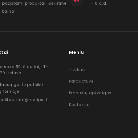
pažįstami produktai, išskirtine
1 - 6 d.d.
kaina!
ktai
Meniu
Korsako 59, Šiauliai, LT-
Titulinis
70 Lietuva
Parduotuvė
lausą galite pateikti
ų formoje
Produktų apžvalgos
 paštas: info@redlips.lt
Kontaktai