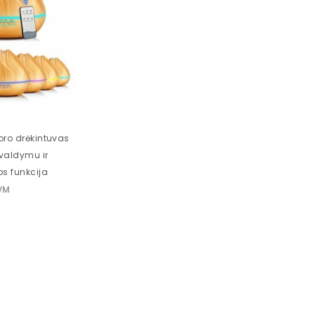
 oro drėkintuvas
 valdymu ir
s funkcija
VM