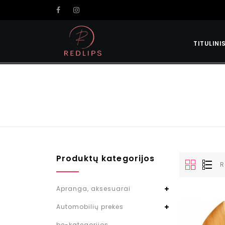
TITULINI
Produktų kategorijos
R
Apranga, aksesuarai
Automobilių prekės
be-kategorijos