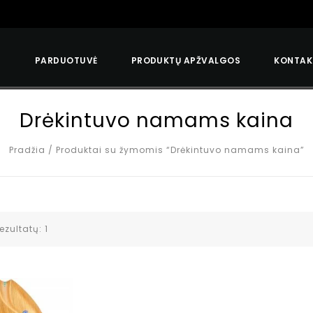
S
PARDUOTUVĖ
PRODUKTŲ APŽVALGOS
KONTAK
Drėkintuvo namams kaina
Pradžia
/
Produktai su žymomis “Drėkintuvo namams kaina”
ezultatų: 1