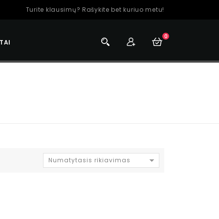
Turite klausimų? Rašykite bet kuriuo metu!
0
TAI
Numatytasis rikiavimas