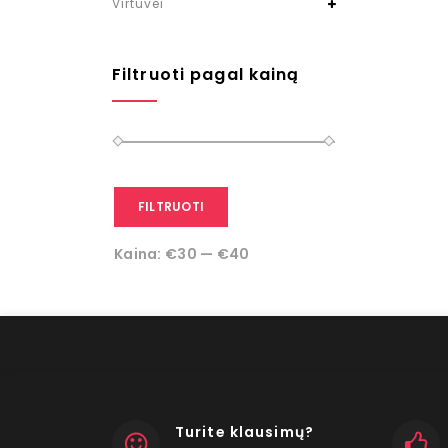
Virtuvei
Filtruoti pagal kainą
FILTRUOTI
Kaina:
€30
—
€40
Turite klausimų?