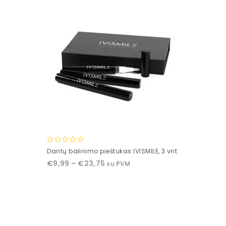
0
Dantų balinimo pieštukas IVISMILE, 3 vnt.
out
€
9,99
–
€
23,75
su PVM
of
5