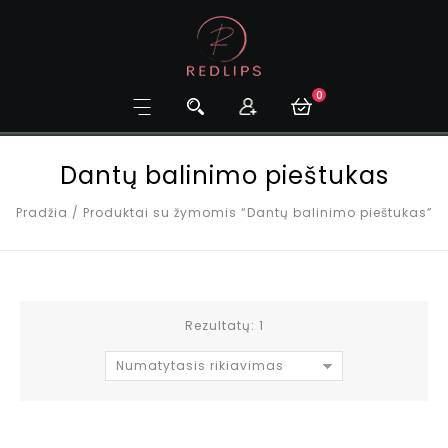
0
Dantų balinimo pieštukas
Pradžia
/
Produktai su žymomis “Dantų balinimo pieštukas”
Rezultatų: 1
Numatytasis rikiavimas