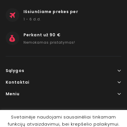
Išsiunčiame prekes per
1 - 6 d.d.
Perkant už 90 €
Nemokamas pristatymas!
Sąlygos
Kontaktai
Meniu
Svetainėje naudojami sausainėliai tinkamam
funkcijų atvaizdavimui, bei krepšelio palaikymui.
Copyright © 2026 www.RedLips.lt Prekių išsiuntimas 1-6