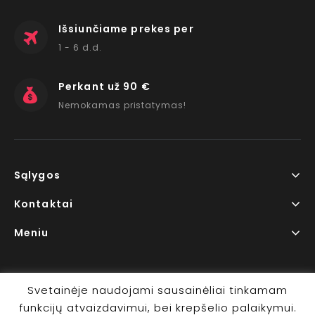
Išsiunčiame prekes per
1 - 6 d.d.
Perkant už 90 €
Nemokamas pristatymas!
Sąlygos
Kontaktai
Meniu
Svetainėje naudojami sausainėliai tinkamam
funkcijų atvaizdavimui, bei krepšelio palaikymui.
Copyright © 2026 www.RedLips.lt Prekių išsiuntimas 1-6