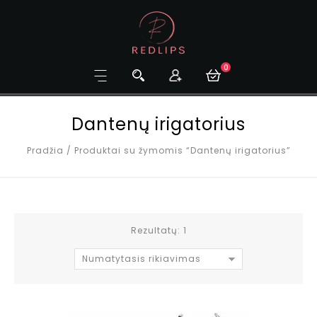
0
Dantenų irigatorius
Pradžia
/
Produktai su žymomis “Dantenų irigatorius”
Rezultatų: 1
Numatytasis rikiavimas