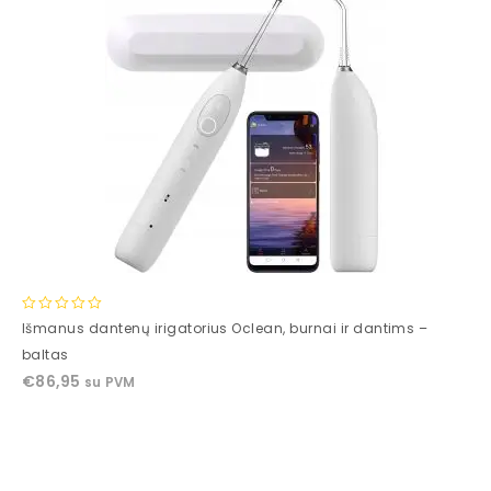
0
Išmanus dantenų irigatorius Oclean, burnai ir dantims –
out
baltas
of
€
86,95
su PVM
5