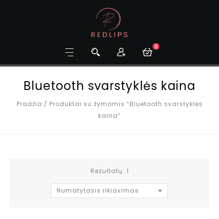
0
Bluetooth svarstyklės kaina
Pradžia
/
Produktai su žymomis “Bluetooth svarstyklės
kaina”
Rezultatų: 1
Numatytasis rikiavimas