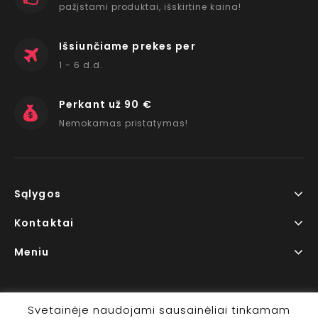
pažįstami produktai, išskirtine kaina!
Išsiunčiame prekes per
1 - 6 d.d.
Perkant už 90 €
Nemokamas pristatymas!
Sąlygos
Kontaktai
Meniu
Svetainėje naudojami sausainėliai tinkamam