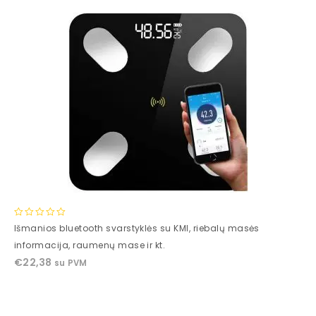
0
Išmanios bluetooth svarstyklės su KMI, riebalų masės
out
informacija, raumenų mase ir kt.
of
€
22,38
su PVM
5