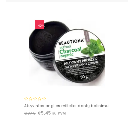
-42%
0
Aktyvintos anglies milteliai dantų balinimui
out
€
5,45
€
9,45
su PVM
of
5