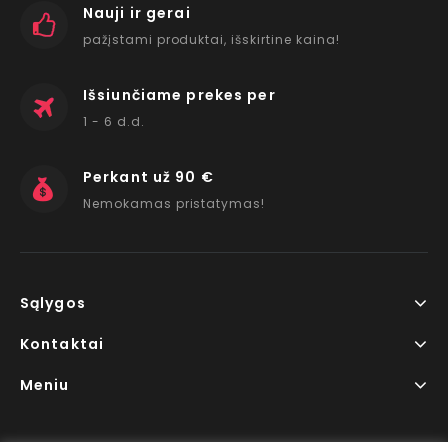
Nauji ir gerai
pažįstami produktai, išskirtine kaina!
Išsiunčiame prekes per
1 - 6 d.d.
Perkant už 90 €
Nemokamas pristatymas!
Sąlygos
Kontaktai
Meniu