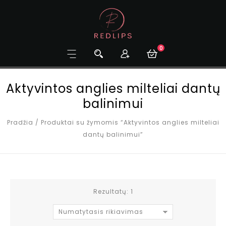
0
Aktyvintos anglies milteliai dantų
balinimui
Pradžia
/
Produktai su žymomis “Aktyvintos anglies milteliai
dantų balinimui”
Rezultatų: 1
Numatytasis rikiavimas