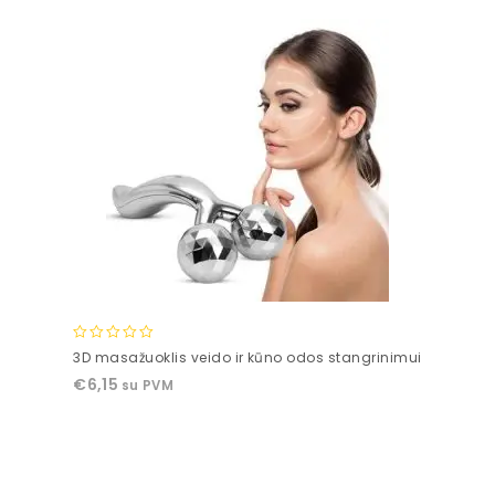
0
3D masažuoklis veido ir kūno odos stangrinimui
out
€
6,15
su PVM
of
5