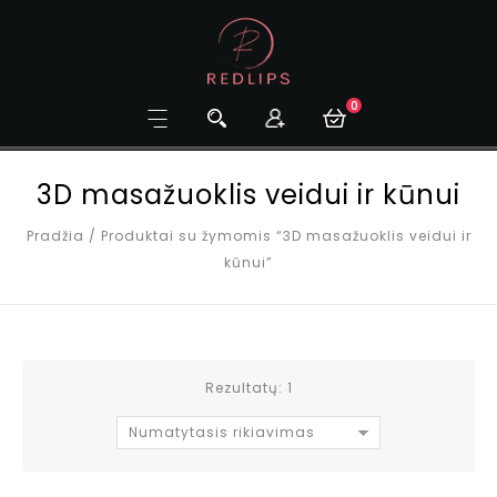
0
3D masažuoklis veidui ir kūnui
Pradžia
/
Produktai su žymomis “3D masažuoklis veidui ir
kūnui”
Rezultatų: 1
Numatytasis rikiavimas