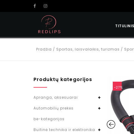
TITULINI
Pradžia
/
Sportas, laisvalaikis, turizmas
/
Spor
Produktų kategorijos
-27%
Apranga, aksesuarai
Automobilių prekės
be-kategorijos
Buitinė technika ir elektronika