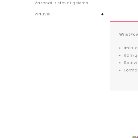
Vazonai ir stovai gelėms
Virtuvei
WristPow
Imituo
Rankų 
Spalv
Forma: