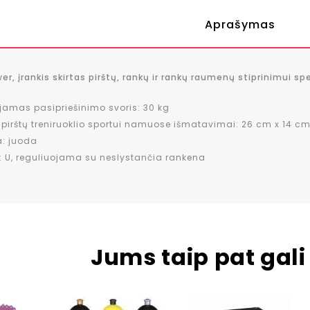
Aprašymas
er, įrankis skirtas pirštų, rankų ir rankų raumenų stiprinimui spe
jamas pasipriešinimo svoris: 30 kg
pirštų treniruoklio sportui namuose išmatavimai: 26 cm x 14 c
a: juoda
 U, reguliuojama su neslystančia rankena
Jums taip pat gali 