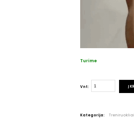
Turime
Į K
Vnt:
Kategorija:
Treniruokli