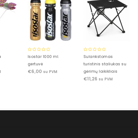
0
0
a
Isostar 1000 ml.
Sulankstomas
out
out
gertuvė
turistinis staliukas su
of
of
€
6,00
gėrimų laikikliais
M
su PVM
5
5
€
11,26
su PVM