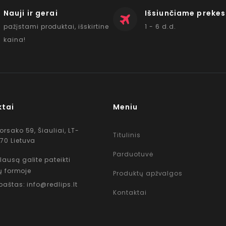
Nauji ir gerai
Išsiunčiame prekes
pažįstami produktai, išskirtine
1 - 6 d.d.
kaina!
ktai
Meniu
Korsako 59, Šiauliai, LT-
Titulinis
70 Lietuva
Parduotuvė
lausą galite pateikti
ų formoje
Produktų apžvalgos
 paštas: info@redlips.lt
Kontaktai