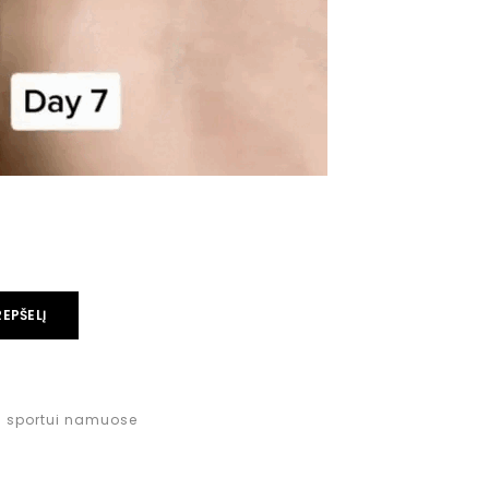
REPŠELĮ
ai sportui namuose