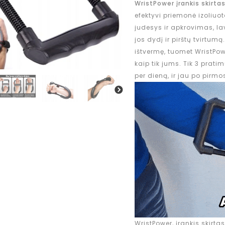
WristPower įrankis skirta
efektyvi priemonė izoliu
judesys ir apkrovimas, l
jos dydį ir pirštų tvirtumą
ištvermę, tuomet WristPow
kaip tik jums. Tik 3 prati
per dieną, ir jau po pirm
WristPower, įrankis skirta