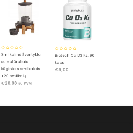
0
0
Smilkalinė Šventykla
Patalynės k
0
Biotech Ca D3 K2, 90
out
out
out
su natūraliais
TR2005F
kaps
of
of
of
€
47,94
kūginiais smilkalais
su
€
9,00
5
5
5
+20 smilkalų
€
28,88
su PVM