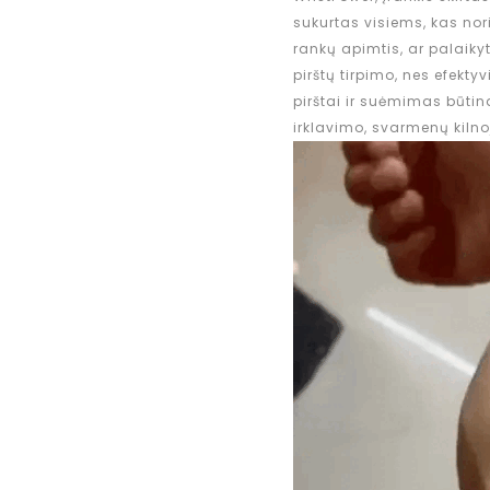
sukurtas visiems, kas nori
rankų apimtis, ar palaikyt
pirštų tirpimo, nes efekty
pirštai ir suėmimas būtina
irklavimo, svarmenų kilnoji