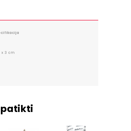
cifikacija
m x 3 cm
patikti