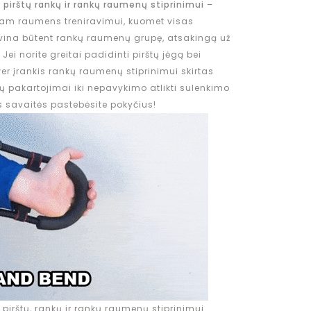
s pirštų rankų ir rankų raumenų stiprinimui
–
otam raumens treniravimui, kuomet visas
avina būtent rankų raumenų grupę, atsakingą už
. Jei norite greitai padidinti pirštų jėgą bei
er įrankis rankų raumenų stiprinimui skirtas
mų pakartojimai iki nepavykimo atlikti sulenkimo
os savaitės pastebėsite pokyčius!
s pirštų, rankų ir rankų raumenų stiprinimui