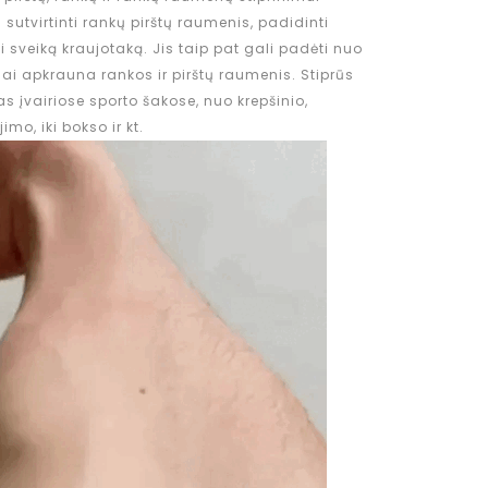
 sutvirtinti rankų pirštų raumenis, padidinti
i sveiką kraujotaką. Jis taip pat gali padėti nuo
viai apkrauna rankos ir pirštų raumenis. Stiprūs
s įvairiose sporto šakose, nuo krepšinio,
mo, iki bokso ir kt.