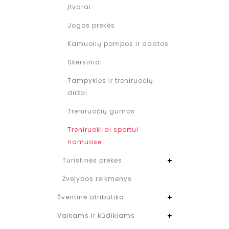
Įtvarai
Jogos prekės
Kamuolių pompos ir adatos
Skersiniai
Tampyklės ir treniruočių
diržai
Treniruočių gumos
Treniruokliai sportui
namuose
Turistinės prekės
Žvejybos reikmenys
Šventinė atributika
Vaikams ir kūdikiams