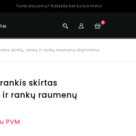
Turite klausimų? Rašykite bet kuriuo metu!
0
TAI
kirtas pirštų, rankų ir rankų raumenų stiprinimui
rankis skirtas
ų ir rankų raumenų
su PVM