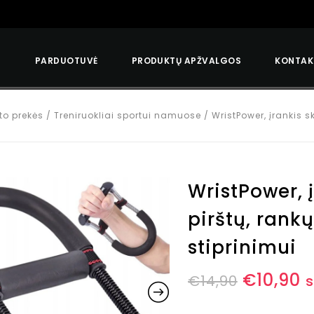
S
PARDUOTUVĖ
PRODUKTŲ APŽVALGOS
KONTAK
to prekės
/
Treniruokliai sportui namuose
/
WristPower, įrankis s
WristPower, į
pirštų, rank
stiprinimui
€
10,90
€
14,90