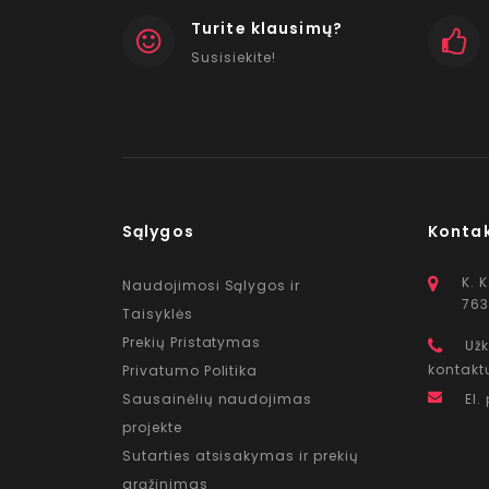
Turite klausimų?
Susisiekite!
Sąlygos
Konta
K. 
Naudojimosi Sąlygos ir
763
Taisyklės
Prekių Pristatymas
Užk
kontakt
Privatumo Politika
Sausainėlių naudojimas
El.
projekte
Sutarties atsisakymas ir prekių
grąžinimas