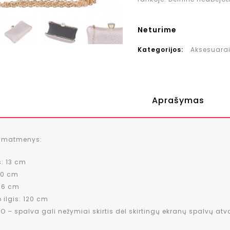
Neturime
Kategorijos:
Aksesuara
Aprašymas
s matmenys:
s: 13 cm
 20 cm
: 6 cm
o ilgis: 120 cm
O – spalva gali nežymiai skirtis dėl skirtingų ekranų spalvų at