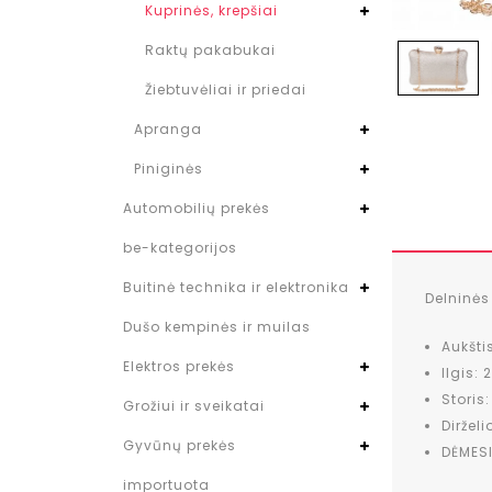
Kuprinės, krepšiai
Raktų pakabukai
Žiebtuvėliai ir priedai
Apranga
Piniginės
Automobilių prekės
be-kategorijos
Buitinė technika ir elektronika
Delninė
Dušo kempinės ir muilas
Aukšti
Elektros prekės
Ilgis:
Storis
Grožiui ir sveikatai
Dirželi
Gyvūnų prekės
DĖMESI
importuota