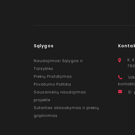
Sąlygos
Konta
K. 
Naudojimosi Sąlygos ir
763
Taisyklės
Prekių Pristatymas
Užk
kontakt
Privatumo Politika
Sausainėlių naudojimas
El.
projekte
Sutarties atsisakymas ir prekių
grąžinimas