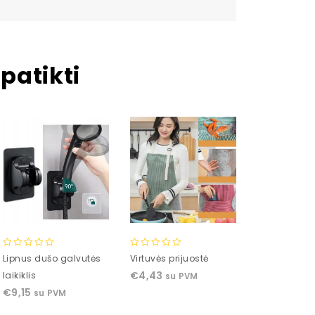
patikti
0
0
0
Lipnus dušo galvutės
Virtuvės prijuostė
Universalus 
out
out
out
€
4,43
laikiklis
laikiklis
su PVM
of
of
of
€
9,15
€
3,26
su PVM
su P
5
5
5