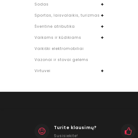
Sodas
Sportas, laisvalaikis, turizmas
Šventinė atributika
Vaikams ir kūdikiams
Vaikiški elektromobiliai
Vazonai ir stovai gelėms
Virtuvei
Turite klausimų?
Susisiekite!