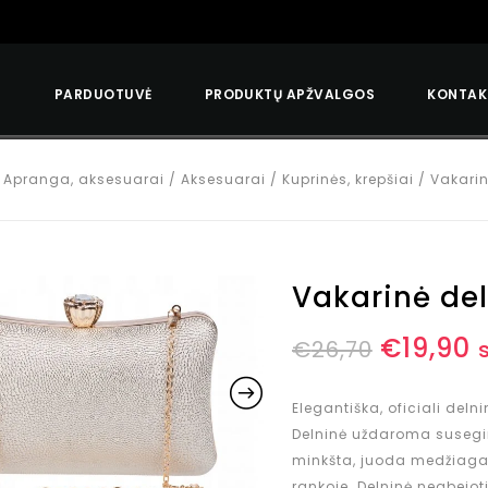
S
PARDUOTUVĖ
PRODUKTŲ APŽVALGOS
KONTAK
/
Apranga, aksesuarai
/
Aksesuarai
/
Kuprinės, krepšiai
/
Vakarin
Vakarinė de
€
19,90
€
26,70
Elegantiška, oficiali deln
Delninė uždaroma susegim
minkšta, juoda medžiaga. Š
rankoje. Delninė neabejo