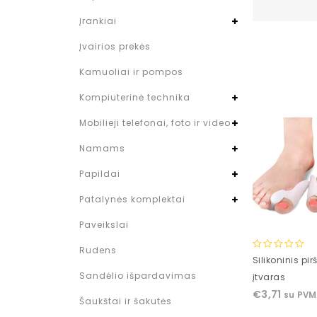
Įrankiai
Įvairios prekės
Kamuoliai ir pompos
Kompiuterinė technika
Mobilieji telefonai, foto ir video
Namams
Papildai
Patalynės komplektai
Paveikslai
Rudens
0
Silikoninis pir
out
Sandėlio išpardavimas
įtvaras
of
€
3,71
su PVM
5
Šaukštai ir šakutės