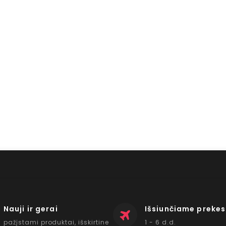
Nauji ir gerai
Išsiunčiame prekes
pažįstami produktai, išskirtine
1 - 6 d.d.