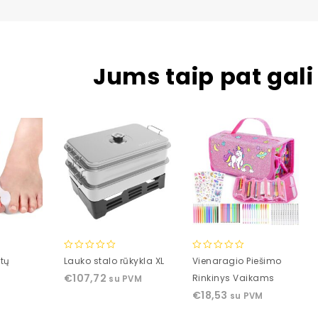
Jums taip pat gali 
0
0
štų
Lauko stalo rūkykla XL
Vienaragio Piešimo
out
out
€
107,72
Rinkinys Vaikams
su PVM
of
of
€
18,53
su PVM
5
5