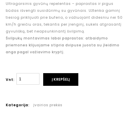
Ultragarsinis gyvūnų repelentas – paprastas ir pigus
būdas išvengti susidūrimų su gyvūnais. Užtenka gaminį
tiesiog priklijuoti prie buferio, o važiuojant didesniu nei 50
km/h greičiu oras, tekantis per įrenginį, sukels atgrasantį
gyvulišką, bet neapsunkinantį švilpimą.
Švilpukų montavimas labai paprastas: atbaidymo
priemones klijuojame stipria dvipuse juosta su įleidimo
anga pagal važiavimo kryptį.
Į KREPŠELĮ
Vnt:
Kategorija:
Įvairios prekės