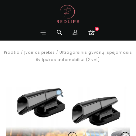
0
Pradžia
/
Įvairios prekės
/
Ultragarsinis gyvūnų įspėjamasis
švilpukas automobiliui (2 vnt)