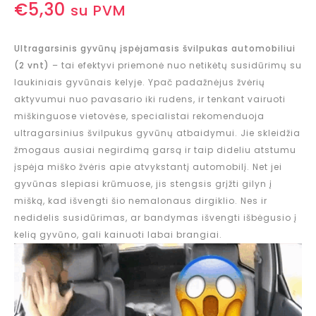
€
5,30
su PVM
Ultragarsinis gyvūnų įspėjamasis švilpukas automobiliui
(2 vnt)
– tai efektyvi priemonė nuo netikėtų susidūrimų su
laukiniais gyvūnais kelyje. Ypač padažnėjus žvėrių
aktyvumui nuo pavasario iki rudens, ir tenkant vairuoti
miškinguose vietovėse, specialistai rekomenduoja
ultragarsinius švilpukus gyvūnų atbaidymui. Jie skleidžia
žmogaus ausiai negirdimą garsą ir taip dideliu atstumu
įspėja miško žvėris apie atvykstantį automobilį. Net jei
gyvūnas slepiasi krūmuose, jis stengsis grįžti gilyn į
mišką, kad išvengti šio nemalonaus dirgiklio. Nes ir
nedidelis susidūrimas, ar bandymas išvengti išbėgusio į
kelią gyvūno, gali kainuoti labai brangiai.