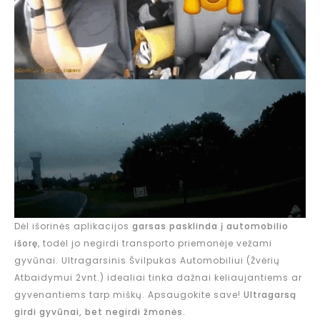
Dėl išorinės aplikacijos
garsas pasklinda į automobilio
išorę
, todėl jo negirdi transporto priemonėje vežami
gyvūnai. Ultragarsinis Švilpukas Automobiliui (Žvėrių
Atbaidymui 2vnt.) idealiai tinka dažnai keliaujantiems ar
gyvenantiems tarp miškų. Apsaugokite save!
Ultragarsą
girdi gyvūnai, bet negirdi žmonės.