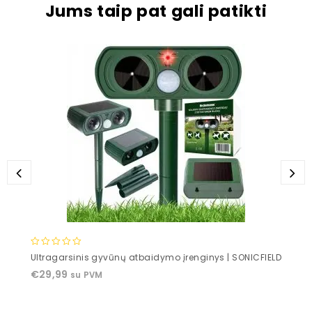
Jums taip pat gali patikti
0
Ultragarsinis gyvūnų atbaidymo įrenginys | SONICFIELD
out
€
29,99
su PVM
of
5