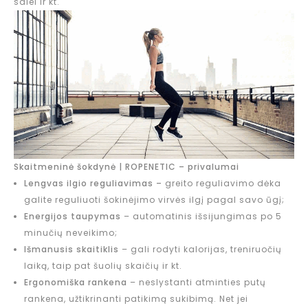
salei ir kt.
Skaitmeninė šokdynė | ROPENETIC – privalumai
Lengvas ilgio reguliavimas –
greito reguliavimo dėka
galite reguliuoti šokinėjimo virvės ilgį pagal savo ūgį;
Energijos taupymas
– automatinis išsijungimas po 5
minučių neveikimo;
Išmanusis skaitiklis
– gali rodyti kalorijas, treniruočių
laiką, taip pat šuolių skaičių ir kt.
Ergonomiška rankena
– neslystanti atminties putų
rankena, užtikrinanti patikimą sukibimą. Net jei