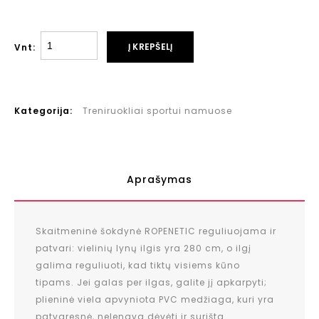
Į KREPŠELĮ
Vnt:
Kategorija:
Treniruokliai sportui namuose
Aprašymas
Skaitmeninė šokdynė ROPENETIC reguliuojama ir
patvari: vielinių lynų ilgis yra 280 cm, o ilgį
galima reguliuoti, kad tiktų visiems kūno
tipams. Jei galas per ilgas, galite jį apkarpyti;
plieninė viela apvyniota PVC medžiaga, kuri yra
patvaresnė, nelengva dėvėti ir surišta.