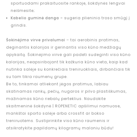
sportuodami prakaituosite rankoje, šokdynės lengvai
neišmesite;
Kabelio guminė danga –
sugeria plieninio troso smūgį į
grindis.
Šokinėjimo virve privalumai
– tai aerobinis pratimas,
deginantis kalorijas ir gerinantis viso kūno medžiagų
apykaitą. Šokinėjimo virvė gali padėti sudeginti viso kūno
kalorijas, neapsiribojant tik kažkuria kūno vieta, kaip kad
nutinka salėje su konkrečiais treniruokliais, dirbančiais tik
su tam tikra raumenų grupe.
Be to, tinkamai atliekant jėgos pratimus, labiau
skatinamas rankų, pečių, nugaros ir pilvo plastiškumas,
mažinamas kūno riebalų perteklius. Naudokite
skaitmeninė šokdynė | ROPENETIC apšilimui namuose,
mankštai sporto salėje arba crossfit ar bokso
treniruotėms. Sustiprinkite viso kūno raumenis ir
atsikratykite papildomų kilogramų maloniu būdu!