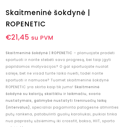
Skaitmeninė šokdynė |
ROPENETIC
€
21,45
su PVM
Skaitmeninė šokdynė | ROPENETIC
– planuojate pradėti
sportuoti ir norite stebėti savo progresą, bei taip įgyti
papildomos motyvacijos? O gal sportuojate nuolat
salėje, bet ne visad turite laiko nueiti, todėl norite
sportuoti ir namuose? Tuomet skaitmeninė šokdynė
ROPENETIC yra skirta kaip tik jums!
Skaitmeninė
šokdynė su kalorijų skaitikliu ir laikmačiu, svorio
nustatymais, galimybė nustatyti treniruočių laiką
(intervalus)
, specialiai pagaminta patogesnė atminties
putų rankena, patobulinti guolių karoliukai, puikiai tinka
nuo paprastų užsiėmimų iki crossfit, bokso, HIIT, sporto