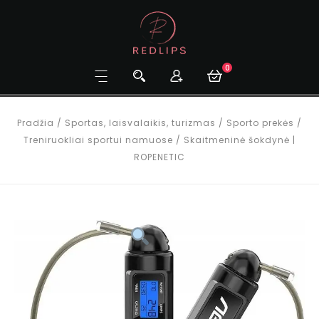
0
Pradžia
/
Sportas, laisvalaikis, turizmas
/
Sporto prekės
/
Treniruokliai sportui namuose
/
Skaitmeninė šokdynė |
ROPENETIC