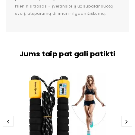
Plieninis trosas
–
įvertinsite jį už subalansuotą
svorį, atsparumą dilimui ir ilgaamžiškumą.
Jums taip pat gali patikti