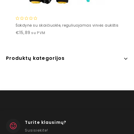
0
Šokdynė su skaičiuokle, reguliuojamas virvės aukštis
out
€
15,89
su PVM
of
5
Produktų kategorijos
Turite klausimų?
Susisiekite!