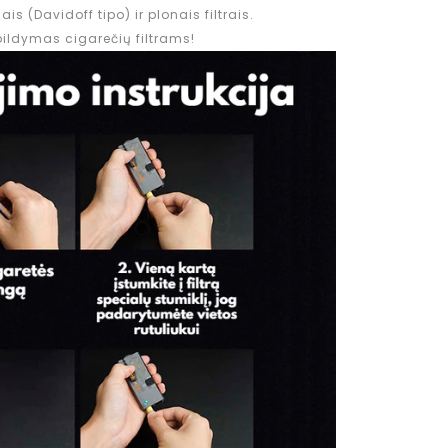
ais (Davidoff tipo) ir plonais filtrais.
žpildymas cigarečių filtrams!