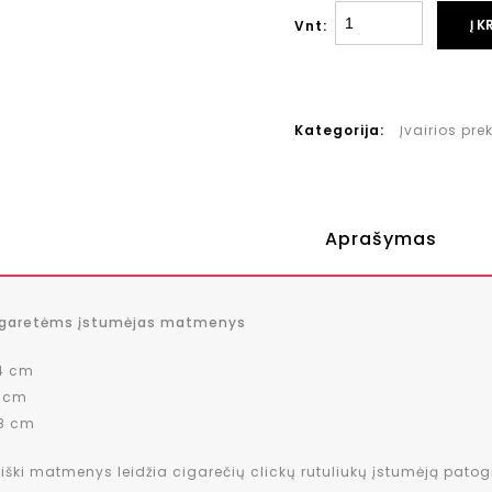
Į K
Vnt:
Kategorija:
Įvairios pre
Aprašymas
cigaretėms įstumėjas matmenys
,4 cm
3 cm
 8 cm
ški matmenys leidžia cigarečių clickų rutuliukų įstumėją patogiai