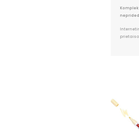
Komplekte
nepride
Internet
prietais