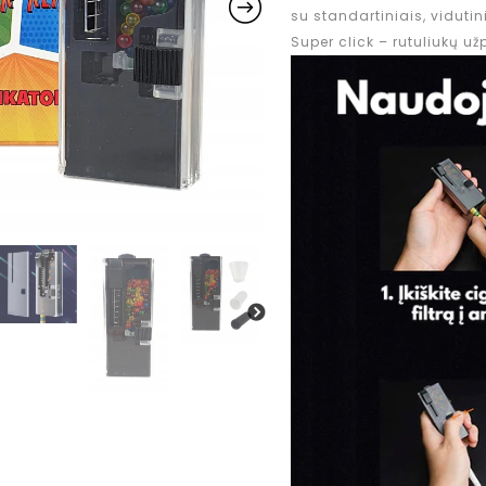
su standartiniais, vidutini
Super click – rutuliukų u