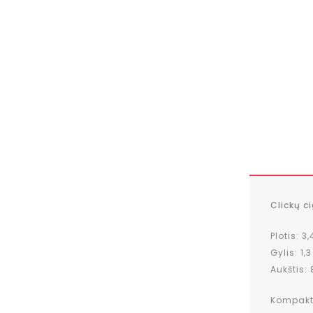
Clickų 
Plotis: 3
Gylis: 1,
Aukštis:
Kompakti