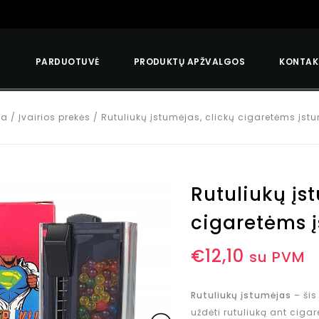
S
PARDUOTUVĖ
PRODUKTŲ APŽVALGOS
KONTAK
ia
/
Įvairios prekės
/
Rutuliukų įstumėjas, clickų cigaretėms įst
Rutuliukų įs
cigaretėms 
€
12,10
su PVM
Rutuliukų įstumėjas
– šis
uždėti rutuliuką ant cigar