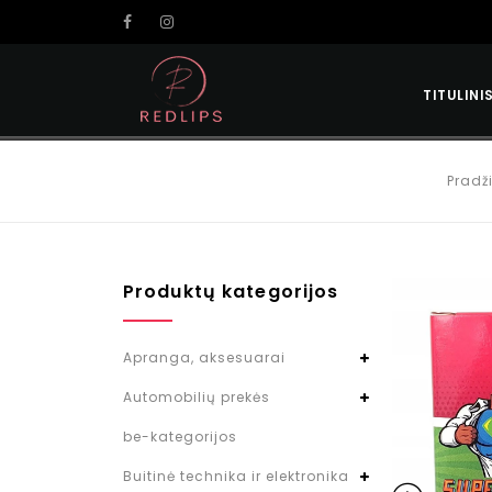
TITULINI
Pradž
Produktų kategorijos
Apranga, aksesuarai
Automobilių prekės
be-kategorijos
Buitinė technika ir elektronika