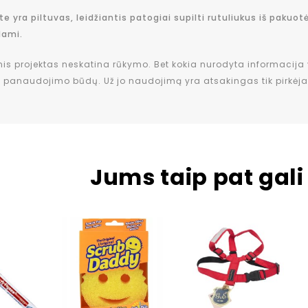
 yra piltuvas, leidžiantis patogiai supilti rutuliukus iš pakuotės
dami.
inis projektas neskatina rūkymo. Bet kokia nurodyta informacija
o panaudojimo būdų. Už jo naudojimą yra atsakingas tik pirkėja
Jums taip pat gali 