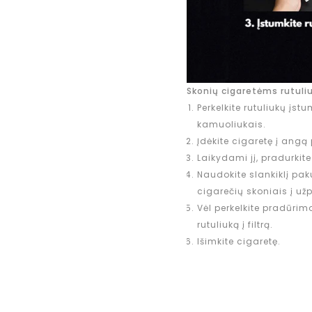
Skonių cigaretėms rutuli
Perkelkite rutuliukų įstum
kamuoliukais.
Įdėkite cigaretę į angą
Laikydami jį, pradurkite 
Naudokite slankiklį pak
cigarečių skoniais į u
Vėl perkelkite pradūrimo
rutuliuką į filtrą.
Išimkite cigaretę.