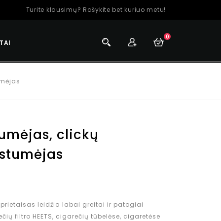
Turite klausimų? Rašykite bet kuriuo metu!
0
TAI
umėjas
tumėjas, clickų
įstumėjas
 prietaisas leidžia labai greitai ir patogiai
ečių filtro HEETS, cigarečių tūbelėse, cigaretėse