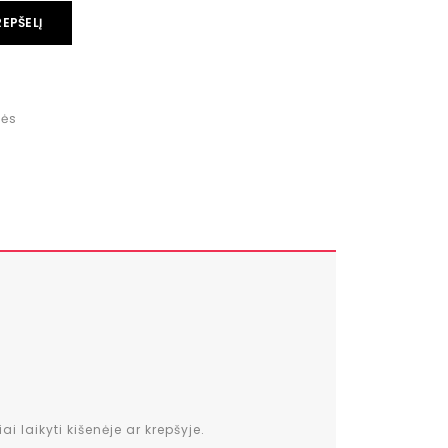
REPŠELĮ
kės
 laikyti kišenėje ar krepšyje.