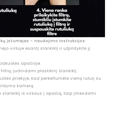
ukų įstumėjas – naudojimo instrukcijos:
ėjo viršuje esantį slankiklį ir užpildykite jį
 pakuotės apačioje.
filtrą, judindami plastikinį slankiklį.
uotės priekyje, kad perkeltumėte vieną rutulį su
žpildymo kamerą.
 slankiklį iš viršaus į apačią, taip įmesdami