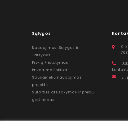
Sąlygos
Konta
K. 
Naudojimosi Sąlygos ir
763
Taisyklės
Prekių Pristatymas
Užk
kontakt
Privatumo Politika
Sausainėlių naudojimas
El.
projekte
Sutarties atsisakymas ir prekių
grąžinimas