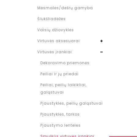
Mėsmalės/dešrų gamyba
Šiukšliadėžės
Vaisių džiovyklės
Virtuvės aksesuarai
Virtuvės įrankiai
Dekoravimo priemonės
Peiliai ir jų priedai
Peiliai, peilių laikikliai,
galąstuvai
Pjaustyklės, peilių galąstuvai
Pjaustyklės, tarkos
Pjaustymo lentelės
Smulkūs virtuvės įrankiai