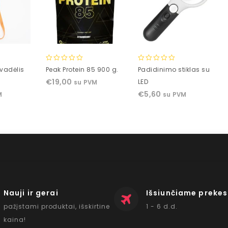
0
0
vadėlis
Peak Protein 85 900 g.
Padidinimo stiklas su
out
out
€
19,00
LED
su PVM
of
of
€
5,60
M
su PVM
5
5
Nauji ir gerai
Išsiunčiame prekes
pažįstami produktai, išskirtine
1 - 6 d.d.
kaina!