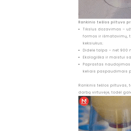
Rankinio tešlos piltuvo p
Tikslus dozavimas – už
formos ir išmatavimų, t
keksiukus;
Didelė talpa – net 900 
Ekologiška ir maistui 
Paprastas naudojimas – u
keliais paspaudimais p
Rankinis tešlos piltuvas, 
darbą virtuvėje, todėl gal