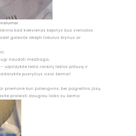
rivalumai
tikrina kad kiekvienas kepinys bus vienodos
odėl galėsite iškepti tobulus blynus ar
ml;
saugi naudoti medžiaga;
žpildykite tešla rankinį tešlos piltuvą ir
adarykite pusryčius visai šeimai!
tai priemonė kuri palengvins, bei pagreitins jūsų
ėsite praleisti daugiau laiko su šeima.