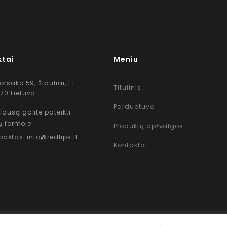
ktai
Meniu
Korsako 59, Šiauliai, LT-
Titulinis
70 Lietuva
Parduotuvė
lausą galite pateikti
ų formoje
Produktų apžvalgos
 paštas: info@redlips.lt
Kontaktai
Copyright © 2026 www.RedLips.lt Prekių išsiuntimas