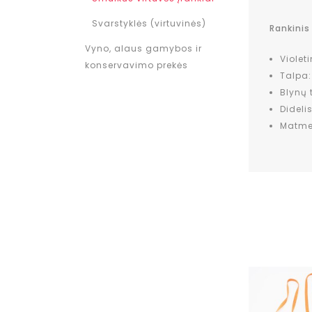
Svarstyklės (virtuvinės)
Rankinis
Vyno, alaus gamybos ir
Violet
konservavimo prekės
Talpa
Blynų 
Dideli
Matmen