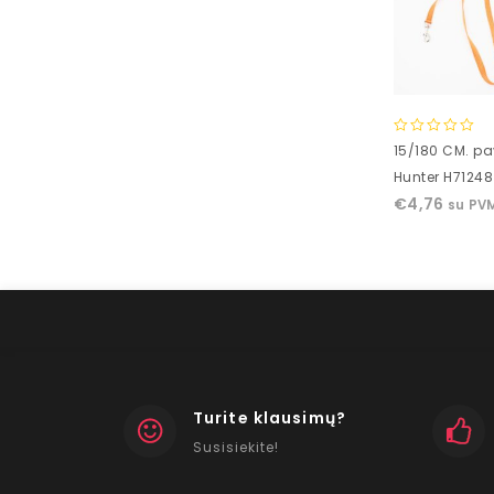
0
15/180 CM. pa
out
Hunter H71248
of
€
4,76
su PV
5
Turite klausimų?
Susisiekite!