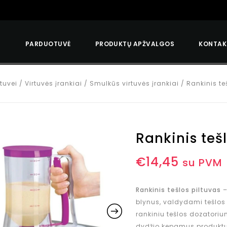
S
PARDUOTUVĖ
PRODUKTŲ APŽVALGOS
KONTAK
rtuvei
/
Virtuvės įrankiai
/
Smulkūs virtuvės įrankiai
/
Rankinis te
Rankinis teš
€
14,45
su PVM
Rankinis tešlos piltuvas
–
blynus, valdydami tešlos 
rankiniu tešlos dozatoriu
dydžio kepamus produktus,