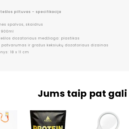
 tešlos piltuvas – specifikacija
inės spalvos, skaidrus
: 900ml
tešlos dozatoriaus medžiaga: plastikas
s patvarumas ir gražus keksiukų dozatoriaus dizainas
ys: 18 x 11 cm
Jums taip pat gali 