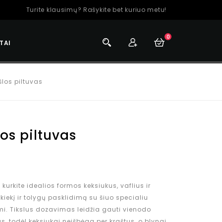
Turite klausimų? Rašykite bet kuriuo metu!
0
TAI
šlos piltuvas
los piltuvas
 kurkite idealios formos keksiukus, vaflius ir
kiekį ir tolygų pasklidimą su šiuo specialiu
mi. Tikslus dozavimas leidžia gauti vienodo
 todėl keksiukai neišbėga per kraštus, o blynai