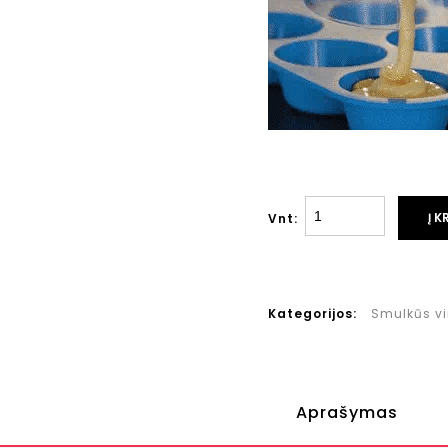
Į K
Vnt:
Kategorijos:
Smulkūs vi
Aprašymas