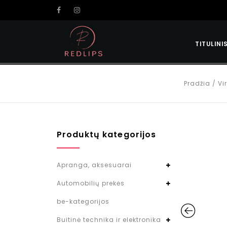
TITULINI
Pradžia
/
Vi
Produktų kategorijos
Apranga, aksesuarai
Automobilių prekės
be-kategorijos
Buitinė technika ir elektronika