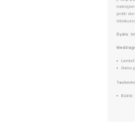
nešiojan
pirkti d
iššokusi
Dydis: U
Medžiag
Lanks
Gelio p
Technin
Būklė: