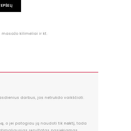
REPŠELĮ
masažo kilimėliai ir kt.
asdienius darbus, jos netrukdo vaikščioti.
ną
, o jei patogiau ją naudoti tik
naktį
, tada
a, optimaliausias rezultatas pasiekiamas