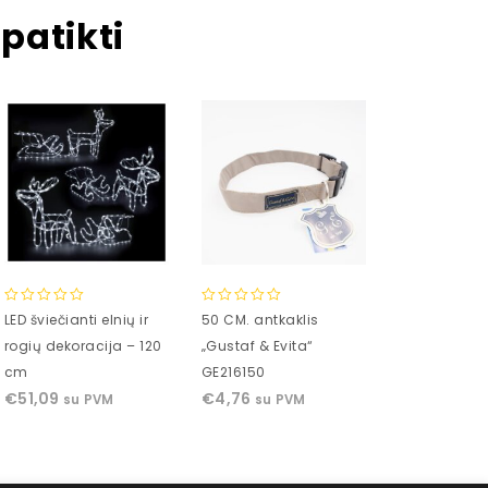
patikti
0
0
0
LED šviečianti elnių ir
50 CM. antkaklis
IronMaxx GA
out
out
out
rogių dekoracija – 120
„Gustaf & Evita“
kaps.
of
of
of
€
19,00
cm
GE216150
su 
5
5
5
€
51,09
€
4,76
su PVM
su PVM