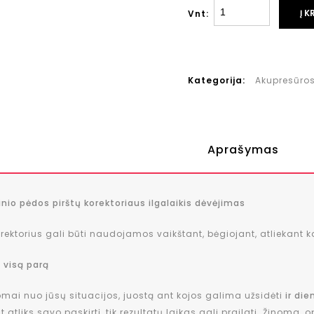
Į K
Vnt:
Kategorija:
Akupresūros 
Aprašymas
nio pėdos pirštų korektoriaus ilgalaikis dėvėjimas
rektorius gali būti naudojamos vaikštant, bėgiojant, atliekant k
 visą parą
omai nuo jūsų situacijos, juostą ant kojos galima užsidėti
ir die
at atliks savo paskirtį, tik rezultatų laikas gali prailgti. Žinom