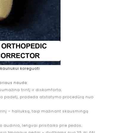
kauliukui koreguoti
toriaus nauda:
sumažina trintį ir diskomforta;
što padėtį, pradeda atstatymo procedūrą nuo
inį – halluksą, taip mažinant skausmingą
 audinio, lengvai prisitaiko prie pėdos;
usio žmogaus pėdai – dydžiams nuo 35 iki 46!