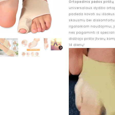
Ortopedinis pėdos pirštų
universalaus dydžio ortope
padeda kovoti su iššokus
skausmu bei diskomfortu. S
ilgalaikiam naudojimui, ji
nes pagaminti iš speciali
didžiojo piršto įtvarų ko
14 dienų!