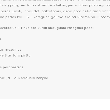
t visą parą, nes taip
sutrumpėja laikas, per kurį
bus pakoreguota
vi poras juostų ir naudoti pakaitomis, viena pora nešiojama ant
am pėdos kauliukui koreguoti galima skalbti šiltame muiluota
niversalus – tinka bet kuriai suaugusio žmogaus pėdai
a:
tus mezginys
leištas tarp pirštų.
is parametras
 nauja – aukščiausia kokybė