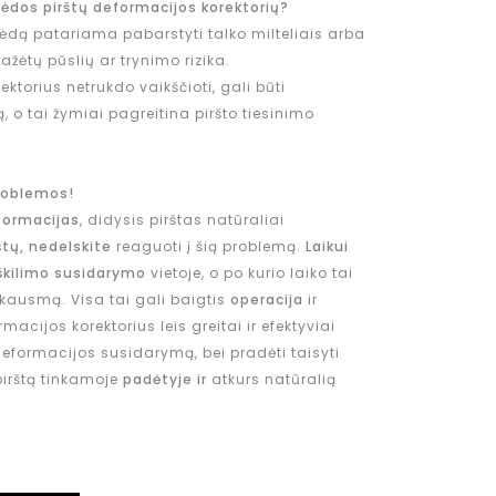
pėdos pirštų deformacijos korektorių?
 pėdą patariama pabarstyti talko milteliais arba
žėtų pūslių ar trynimo rizika.
ktorius netrukdo vaikščioti, gali būti
o tai žymiai pagreitina piršto tiesinimo
roblemos!
formacijas
, didysis pirštas natūraliai
štų, nedelskite
reaguoti į šią problemą.
Laikui
škilimo susidarymo
vietoje, o po kurio laiko tai
skausmą. Visa tai gali baigtis
operacija
ir
macijos korektorius leis greitai ir efektyviai
eformacijos susidarymą, bei pradėti taisyti
 pirštą tinkamoje
padėtyje ir
atkurs natūralią