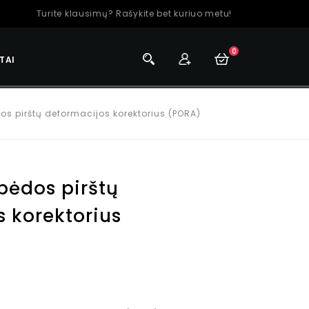
Turite klausimų? Rašykite bet kuriuo metu!
0
TAI
os pirštų deformacijos korektorius (PORA)
pėdos pirštų
 korektorius