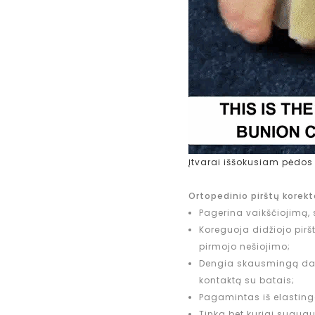
Įtvarai iššokusiam pėdos 
Ortopedinio pirštų korek
Pagerina vaikščiojimą, 
Koreguoja didžiojo pir
pirmojo nešiojimo;
Dengia skausmingą dar
kontaktą su batais;
Pagamintas iš elastingo
Tinka bet kuriai suaug