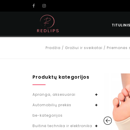
TITULINI
Pradžia
/
Grožiui ir sveikatai
/
Priemonės 
Produktų kategorijos
Apranga, aksesuarai
Automobilių prekės
be-kategorijos
Buitinė technika ir elektronika