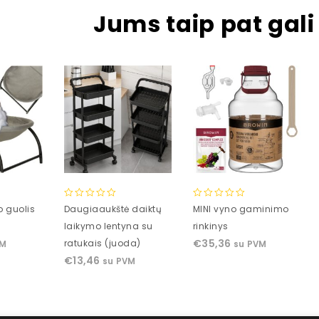
Jums taip pat gali 
0
0
 guolis
Daugiaaukštė daiktų
MINI vyno gaminimo
out
out
laikymo lentyna su
rinkinys
of
of
€
35,36
ratukais (juoda)
VM
su PVM
5
5
€
13,46
su PVM