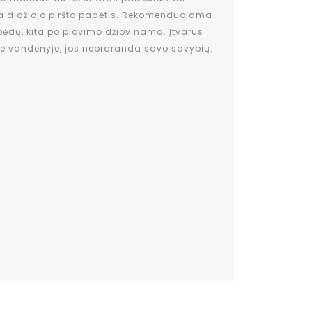
 didžiojo piršto padėtis. Rekomenduojama
 pėdų, kita po plovimo džiovinama. Įtvarus
me vandenyje, jos nepraranda savo savybių.