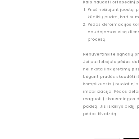
Kaip naudoti ortopedinį 
Prieš nešiojant juostą,
kūdikių pudra, kad suma
Pėdos deformacijos kore
naudojamas visą dieną, 
procesą.
Nenuvertinkite sąnarių p
Jei pastebėjote
pėdos de
nelinksta
link gretimų pir
bėgant pradės skaudėti i
komplikuosis į nuolatinį 
imobilizacija. Pėdos defor
reaguoti į skausmingos d
padėtį. Jis išlaikys didįjį
pėdos išvaizdą.