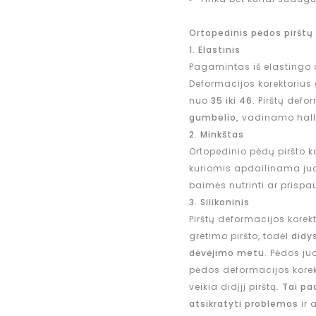
Ortopedinis pėdos pirštų
1. Elastinis
Pagamintas iš elastingo 
Deformacijos korektorius
nuo
35 iki 46.
Pirštų defo
gumbelio,
vadinamo hall
2. Minkštas
Ortopedinio pėdų piršto ko
kuriomis apdailinama juos
baimės nutrinti ar prispau
3. Silikoninis
Pirštų deformacijos korekt
gretimo piršto, todėl
didys
dėvėjimo metu
. Pėdos ju
pėdos deformacijos korekt
veikia didįjį pirštą.
Tai pa
atsikratyti problemos
ir 