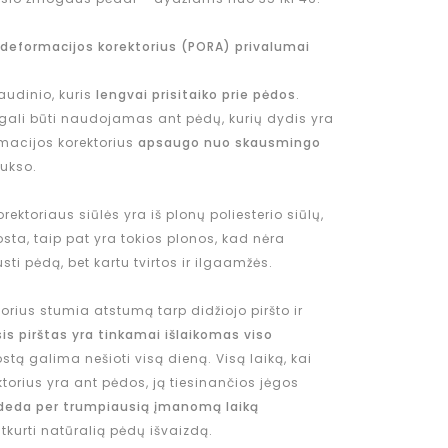
 deformacijos korektorius (PORA) privalumai
audinio, kuris
lengvai prisitaiko prie pėdos
.
 gali būti naudojamas ant pėdų, kurių dydis yra
rmacijos korektorius
apsaugo nuo skausmingo
ukso.
rektoriaus siūlės yra iš plonų poliesterio siūlų,
ta, taip pat yra tokios plonos, kad nėra
sti pėdą, bet kartu tvirtos ir ilgaamžės.
orius stumia atstumą tarp didžiojo piršto ir
is pirštas yra tinkamai išlaikomas viso
ostą galima nešioti visą dieną. Visą laiką, kai
orius yra ant pėdos, ją tiesinančios jėgos
deda per trumpiausią įmanomą laiką
atkurti natūralią pėdų išvaizdą.