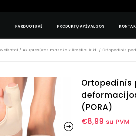
S
PARDUOTUVĖ
PRODUKTŲ APŽVALGOS
KONTAK
sveikatai
/
Akupresūros masažo kilimėliai ir kt.
/
Ortopedinis pėd
Ortopedinis 
deformacijos
(PORA)
€
8,99
su PVM