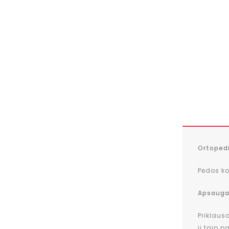
Ortopedi
Pėdos ko
Apsauga
Priklaus
ji taip p