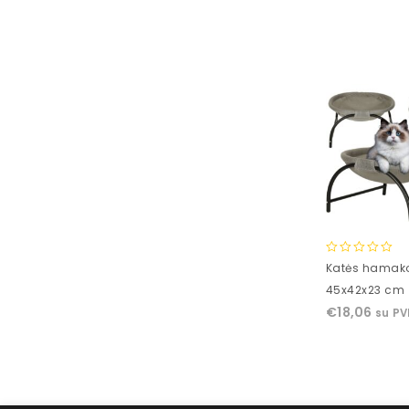
0
Katės hamako
out
45x42x23 cm
of
€
18,06
su P
5