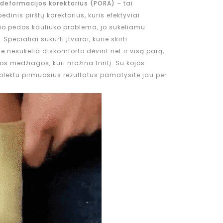
 deformacijos korektorius (PORA)
– tai
dinis pirštų korektorius, kuris efektyviai
io pėdos kauliuko problema, jo sukeliamu
pecialiai sukurti įtvarai, kurie skirti
e nesukelia diskomforto dėvint net ir visą parą,
os medžiagos, kuri mažina trintį. Su kojos
mplektu pirmuosius rezultatus pamatysite jau per