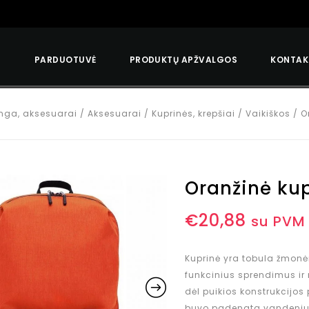
S
PARDUOTUVĖ
PRODUKTŲ APŽVALGOS
KONTAK
nga, aksesuarai
/
Aksesuarai
/
Kuprinės, krepšiai
/
Vaikiškos
/
O
Oranžinė ku
€
20,88
su PVM
Kuprinė yra tobula žmonė
funkcinius sprendimus ir 
dėl puikios konstrukcijos 
buvo padengta vandeniui a