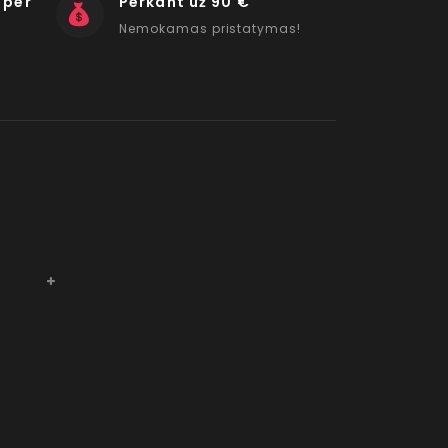
 per
Perkant už 90 €
Nemokamas pristatymas!