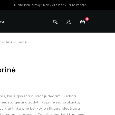
Turite klausimų? Rašykite bet kuriuo metu!
0
TAI
ranžinė kuprinė
prinė
ms, kurie gyvena nuolat judėdami, vertina
mėgsta gerai atrodyti. Kuprinė yra praktiška,
puikiai tinka prie bet kokio stiliaus. Medžiaga
tspariu sluoksniu. Tai užtikrins, kad kuprinės