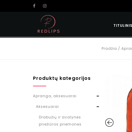
TITULINI
Pradžia
/
Apra
Produktų kategorijos
Apranga, aksesuarai
Aksesuarai
Drabužių ir avalynės
priežiūros priemonės