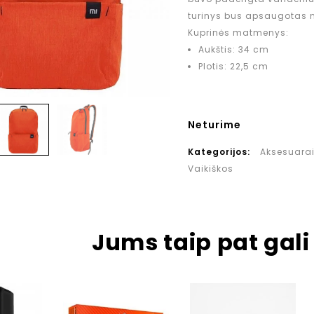
turinys bus apsaugotas n
Kuprinės matmenys:
Aukštis: 34 cm
Plotis: 22,5 cm
Neturime
Kategorijos:
Aksesuara
Vaikiškos
Jums taip pat gali 