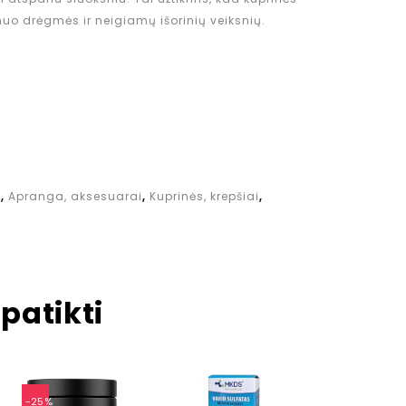
uo drėgmės ir neigiamų išorinių veiksnių.
i
,
Apranga, aksesuarai
,
Kuprinės, krepšiai
,
patikti
-25%