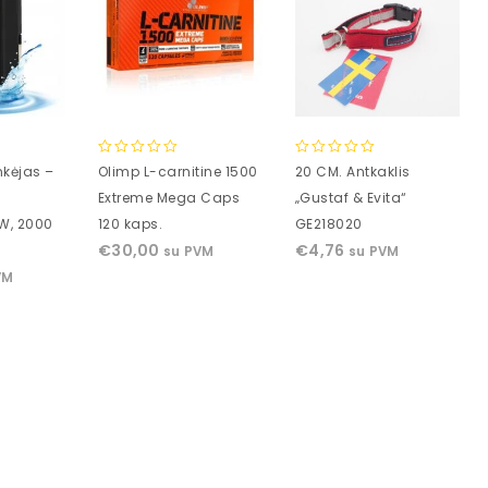
0
0
nkėjas –
Olimp L-carnitine 1500
20 CM. Antkaklis
out
out
Extreme Mega Caps
„Gustaf & Evita“
of
of
W, 2000
120 kaps.
GE218020
5
5
€
30,00
€
4,76
su PVM
su PVM
VM