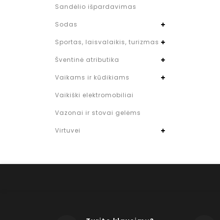
Sandėlio išpardavimas
Sodas
Sportas, laisvalaikis, turizmas
Šventinė atributika
Vaikams ir kūdikiams
Vaikiški elektromobiliai
Vazonai ir stovai gelėms
Virtuvei