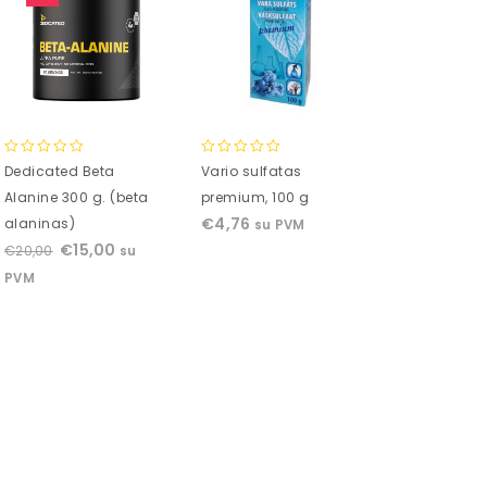
0
0
0
Dedicated Beta
Vario sulfatas
Apyrankė su 
out
out
out
Alanine 300 g. (beta
premium, 100 g
drugelio pa
of
of
of
€
4,76
€
6,51
alaninas)
su PVM
su P
5
5
5
€
15,00
€
20,00
su
PVM