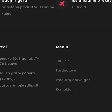
Nauji ir gerai
Išsiunčiame prekes
pažįstami produktai, išskirtine
1 - 6 d.d.
kaina!
ktai
Meniu
Korsako 59, Šiauliai, LT-
Titulinis
70 Lietuva
Parduotuvė
lausą galite pateikti
ų formoje
Produktų apžvalgos
 paštas: info@redlips.lt
Kontaktai