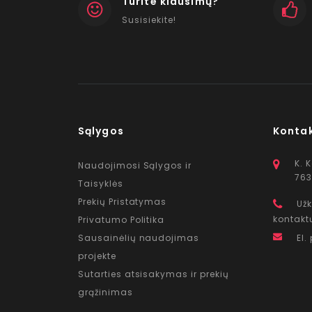
Turite klausimų?
Susisiekite!
Sąlygos
Konta
K. 
Naudojimosi Sąlygos ir
763
Taisyklės
Prekių Pristatymas
Užk
kontakt
Privatumo Politika
Sausainėlių naudojimas
El.
projekte
Sutarties atsisakymas ir prekių
grąžinimas