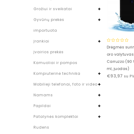
Grožiui ir sveikatai
Gyvūnų prekės
importuota
Įrankiai
0
Drėgmės suri
out
Įvairios prekės
oro valytuvas
of
Carruzzo (90 
5
Kamuoliai ir pompos
ml, juodas)
Kompiuterinė technika
€
93,97
su P
Mobilieji telefonai, foto ir video
Namams
Papildai
Patalynės komplektai
Rudens