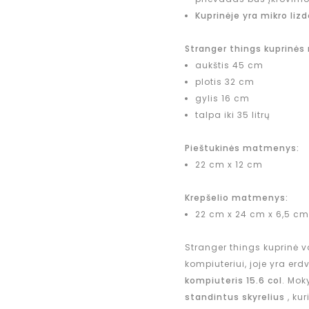
Kuprinėje yra mikro lizd
Stranger things kuprinė
aukštis 45 cm
plotis 32 cm
gylis 16 cm
talpa iki 35 litrų
Pieštukinės matmenys:
22 cm x 12 cm
Krepšelio matmenys:
22 cm x 24 cm x 6,5 cm
Stranger things kuprinė 
kompiuteriui, joje yra er
kompiuteris 15.6 col
. Mok
standintus skyrelius
, ku