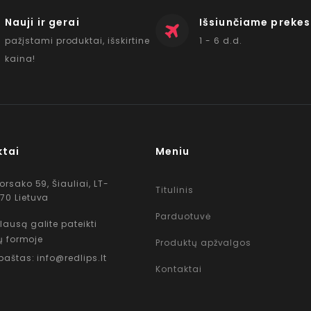
Nauji ir gerai
Išsiunčiame prekes
pažįstami produktai, išskirtine
1 - 6 d.d.
kaina!
ktai
Meniu
Korsako 59, Šiauliai, LT-
Titulinis
70 Lietuva
Parduotuvė
lausą galite pateikti
ų formoje
Produktų apžvalgos
 paštas: info@redlips.lt
Kontaktai