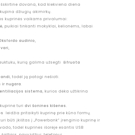
išskirtine dovana, kad kiekviena diena
 kupina džiugių akimirkų.
ės kuprinės vaikams privalumai:
nė
, puikiai tinkanti mokyklai, kelionėms, labai
Oksfordo audinio,
vari,
uktuku, kurią galima užsegti
šifruota
tandi
, todėl ją patogi nešioti.
 ir nugara
.
entiliacijos sistema
, kurios dėka užtikrina
kuprinė turi
dvi šonines kišenes.
os
leidžia pritaikyti kuprinę prie kūno formų.
uri būti įkištas į „Powerbank“ įrenginio kuprinę ir
evado, todėl kuprinės išorėje esantis USB
altinis, pavyzdžiui, telefonui.