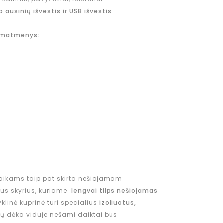
o ausinių išvestis ir USB išvestis.
s matmenys:
vaikams taip pat skirta nešiojamam
dvus skyrius, kuriame
lengvai tilps nešiojamas
yklinė kuprinė turi specialius
izoliuotus,
rių dėka viduje nešami daiktai bus