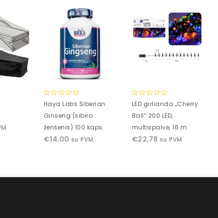
0
0
Haya Labs Siberian
LED girlianda „Cherry
out
out
Ginseng (sibiro
Ball“ 200 LED,
of
of
ženšenis) 100 kaps.
multispalvė, 16 m
VM
5
5
€
14,00
€
22,78
su PVM
su PVM