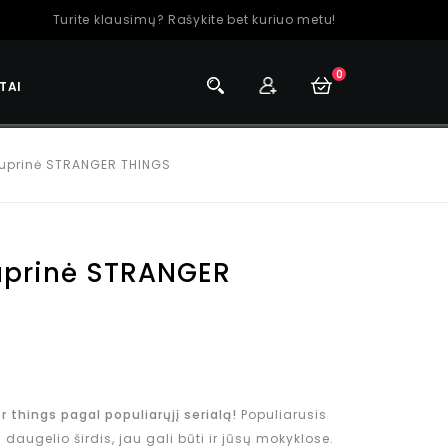
Turite klausimų? Rašykite bet kuriuo metu!
0
TAI
kuprinė STRANGER THINGS
uprinė STRANGER
r things pagal populiarųjį serialą!
Populiarusis
 daugelio širdis, jau gali būti ir jūsų mokyklose.