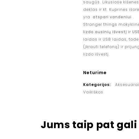
saugūs. Likusiose kišenėse
dėklas ir kt. Kuprinės iš
yra
atspari vandeniui
.
Stranger things mokyklinė
lizdo ausinių išvestį ir US
laidas ir USB laidas, todė
(įkrauti telefoną) ir prij
lizdo išvestį.
Neturime
Kategorijos:
Aksesuara
Vaikiškos
Jums taip pat gali 