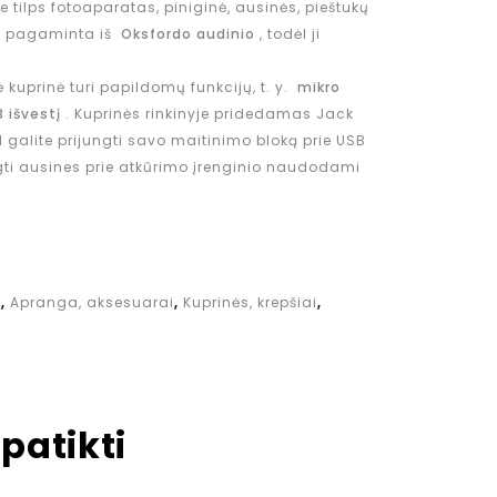
 tilps fotoaparatas, piniginė, ausinės, pieštukų
orė pagaminta iš
Oksfordo audinio
, todėl ji
 kuprinė turi papildomų funkcijų, t. y.
mikro
B išvestį
. Kuprinės rinkinyje pridedamas Jack
l galite prijungti savo maitinimo bloką prie USB
ungti ausines prie atkūrimo įrenginio naudodami
i
,
Apranga, aksesuarai
,
Kuprinės, krepšiai
,
patikti