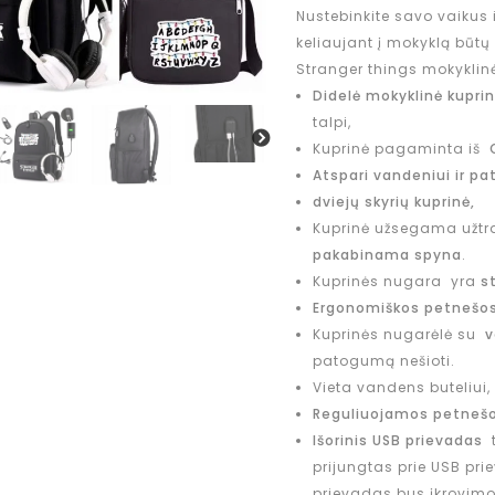
Nustebinkite savo vaikus 
keliaujant į mokyklą būtų
Stranger things mokyklin
Didelė mokyklinė kupri
talpi,
Kuprinė pagaminta iš
Atspari vandeniui ir pat
dviejų skyrių kuprinė,
Kuprinė užsegama užtra
pakabinama spyna
.
Kuprinės nugara yra
s
Ergonomiškos petnešos
Kuprinės nugarėlė su
v
patogumą nešioti.
Vieta vandens buteliui, 
Reguliuojamos petneš
Išorinis USB prievadas
t
prijungtas prie USB pri
prievadas bus įkrovimo š