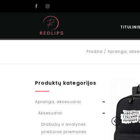
TITULINI
Pradžia
/
Apranga, akse
Produktų kategorijos
Apranga, aksesuarai
Aksesuarai
Drabužių ir avalynės
priežiūros priemonės