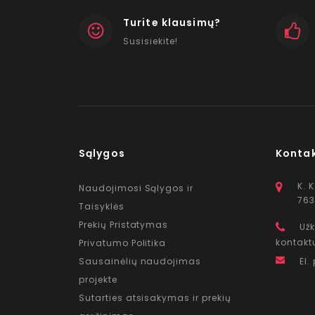
Turite klausimų?
Susisiekite!
Sąlygos
Konta
K. 
Naudojimosi Sąlygos ir
763
Taisyklės
Prekių Pristatymas
Užk
kontakt
Privatumo Politika
Sausainėlių naudojimas
El.
projekte
Sutarties atsisakymas ir prekių