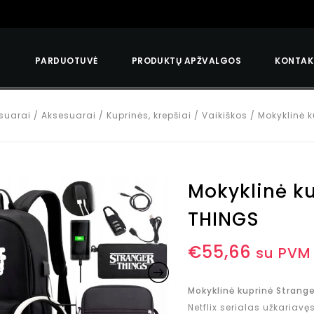
S
PARDUOTUVĖ
PRODUKTŲ APŽVALGOS
KONTAK
suarai
/
Aksesuarai
/
Kuprinės, krepšiai
/
Vaikiškos
/
Mokyklinė 
Mokyklinė k
THINGS
€
55,66
su PVM
Mokyklinė kuprinė Strange
Netflix serialas užkariavęs