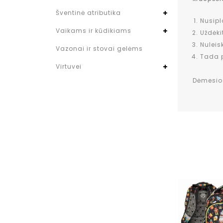
Šventinė atributika
Nusipl
Vaikams ir kūdikiams
Uždėki
Nuleis
Vazonai ir stovai gelėms
Tada p
Virtuvei
Dėmesio