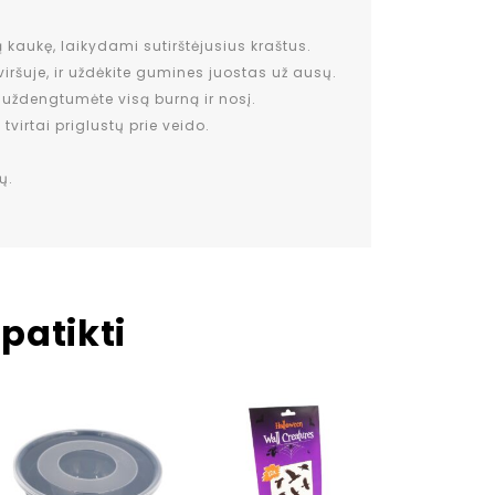
 kaukę, laikydami sutirštėjusius kraštus.
viršuje, ir uždėkite gumines juostas už ausų.
i uždengtumėte visą burną ir nosį.
tvirtai priglustų prie veido.
ų.
patikti