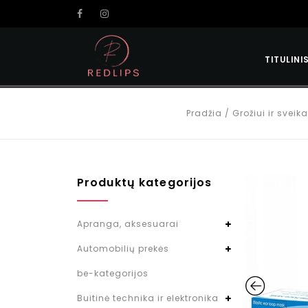
TITULINI
Pradžia
/
Grožiui ir sveika
Produktų kategorijos
Apranga, aksesuarai
Automobilių prekės
be-kategorijos
Buitinė technika ir elektronika