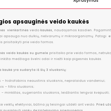
Aprašymas
gios apsauginės veido kaukės
nės
vienkartinės
veido
kaukės,
naudojamos kasdien. Pagamint
iai apsaugo nuo dulkių, nešvarumų ir mikroorganizmų. Patogi
e
is prisitaikyti prie veido formos.
nės veido kaukės su gumele
prisitaiko prie veido formos, netruk
Minkšta medžiaga švelni odai ir niežti kaip pigesnės kaukės.
a kaukė yra sudaryta iš šių 3 sluoksnių:
is – hidrofobinis neaustinis sluoksnis, nepralaidus vandeniui;
is – filtro sluoksnis;
s – minkštas, sugeriantis sluoksnis, leidžiantis lengvai kvėpuoti;
ė veiktų efektyviai, būtina ją teisingai uždėti ant veido.
Prieš už
ai nusiplauti rankų dezinfekavimo priemonėmis.