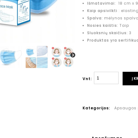
Išmatavimai:
18 cm x 
Kaip apsivilkti
: elastin
Spalva:
mėlynos spalvo
Nosies kaištis:
Taip
Sluoksnių skaičius:
3
Produktas yra sertifiku
Į K
Vnt:
Kategorijos:
Apsaugos 