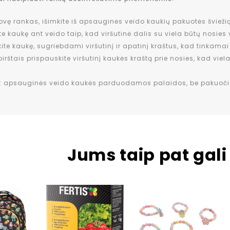
ovę rankas, išimkite iš apsauginės veido kaukių pakuotės šviežią
te kaukę ant veido taip, kad viršutinė dalis su viela būtų nosies 
kite kaukę, sugriebdami viršutinį ir apatinį kraštus, kad tinkama
irštais prispauskite viršutinį kaukės kraštą prie nosies, kad viela 
: apsauginės veido kaukės parduodamos palaidos, be pakuoči
Jums taip pat gali 