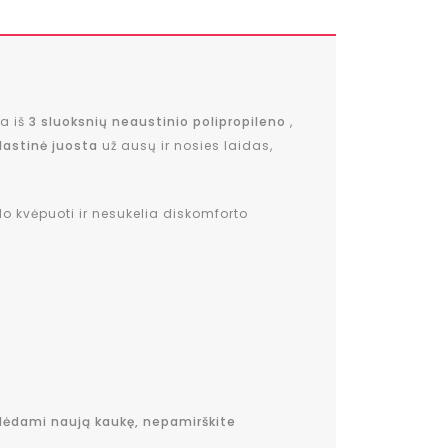
a iš
3 sluoksnių neaustinio polipropileno
,
lastinė juosta
už ausų ir nosies laidas,
do kvėpuoti ir nesukelia diskomforto
dėdami naują kaukę, nepamirškite