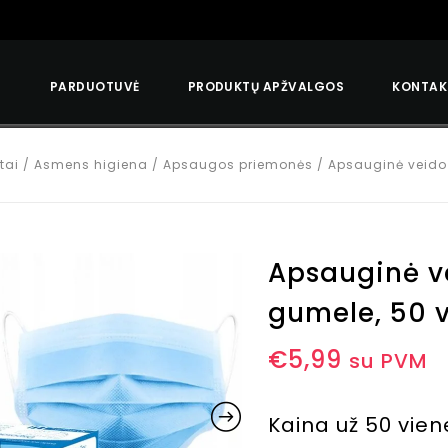
S
PARDUOTUVĖ
PRODUKTŲ APŽVALGOS
KONTAK
tai
/
Asmens higiena
/
Apsaugos priemonės
/
Apsauginė veido 
Apsauginė v
gumele, 50 v
€
5,99
su PVM
Kaina už 50 vien