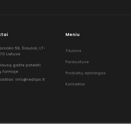
ktai
Meniu
Korsako 59, Šiauliai, LT-
Titulinis
70 Lietuva
Parduotuvė
lausą galite pateikti
ų formoje
Produktų apžvalgos
 paštas: info@redlips.lt
Kontaktai
Copyright © 2026 www.RedLips.lt Prekių išsiuntimas