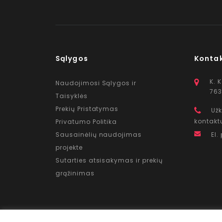
Sąlygos
Konta
K. 
Naudojimosi Sąlygos ir
763
Taisyklės
Prekių Pristatymas
Užk
kontakt
Privatumo Politika
Sausainėlių naudojimas
El.
projekte
Sutarties atsisakymas ir prekių
grąžinimas