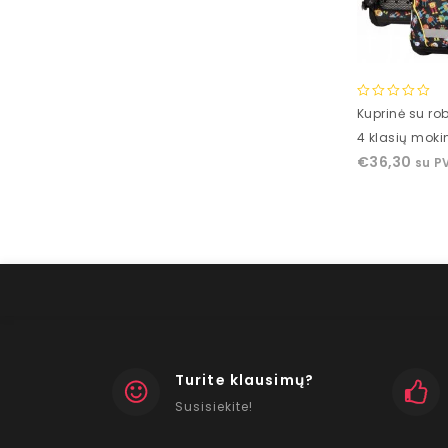
0
Kuprinė su rob
out
4 klasių mok
of
€
36,30
su P
5
Turite klausimų?
Susisiekite!