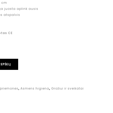
9 cm
ga juosta aplink ausis
s atspalvis
otas CE
REPŠELĮ
priemonės
,
Asmens higiena
,
Grožiui ir sveikatai