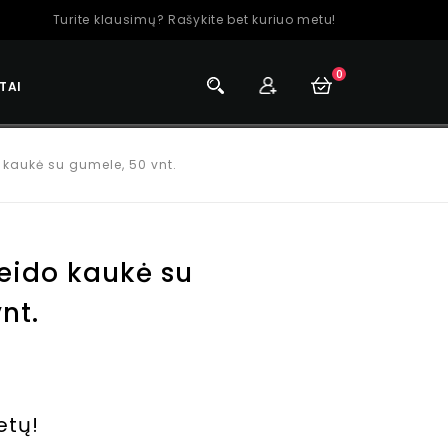
Turite klausimų? Rašykite bet kuriuo metu!
0
TAI
kaukė su gumele, 50 vnt.
eido kaukė su
nt.
etų!