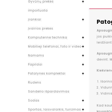
Gyvūnų prekės
importuota
Įrankiai
Pato
Įvairios prekės
Apsaugi
jos puik
Kompiuterinė technika
leidžiant
Mobilieji telefonai, foto ir video
Apsaugi
Namams
dėvint. 
Papildai
Kiekvien
Patalynės komplektai
Išorin
Rudens
Vidurin
Sandėlio išpardavimas
Vidini
Sodas
Kad kauk
Sportas, laisvalaikis, turizmas
kruopšči