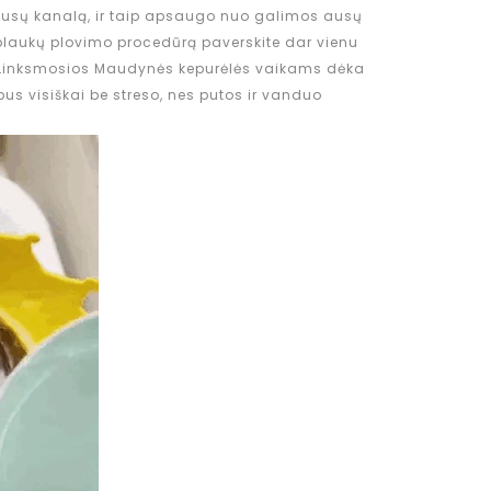
ausų kanalą, ir taip apsaugo nuo galimos ausų
laukų plovimo procedūrą paverskite dar vienu
nksmosios Maudynės kepurėlės vaikams dėka
us visiškai be streso, nes putos ir vanduo