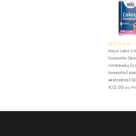
0
Haya Labs Co
out
Forskohlii (Ba
of
cimbžiedų (c
5
forskohlii) ša
ekstraktas) 6
€
12,00
su P