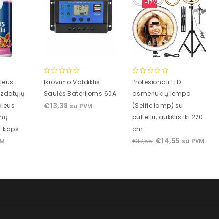
-17%
0
0
leus
Įkrovimo Valdiklis
Profesionali LED
out
out
rzdotųjų
Saulės Baterijoms 60A
asmenukių lempa
of
of
€
13,38
oleus
(Selfie lamp) su
su PVM
5
5
knų
pulteliu, aukštis iki 220
0 kaps.
cm
€
14,55
€
17,55
VM
su PVM