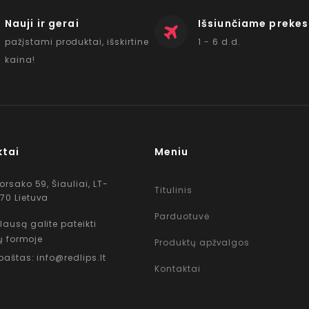
Nauji ir gerai
Išsiunčiame prekes
pažįstami produktai, išskirtine
1 - 6 d.d.
kaina!
ktai
Meniu
Korsako 59, Šiauliai, LT-
Titulinis
70 Lietuva
Parduotuvė
lausą galite pateikti
ų formoje
Produktų apžvalgos
 paštas: info@redlips.lt
Kontaktai