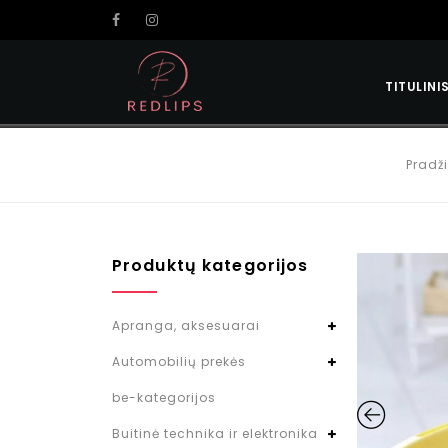
TITULINI
Pradž
Produktų kategorijos
Apranga, aksesuarai
Automobilių prekės
be-kategorijos
Buitinė technika ir elektronika