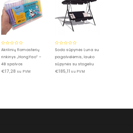
0
0
0
Akrilinių flomasterių
Sodo sūpynės Luna su
Plaukų ir ba
out
out
out
rinkinys „HongYao“ –
pagalvėlėmis, lauko
kirpimo maš
of
of
of
€
6,68
48 spalvos
sūpynės su stogeliu
su P
5
5
5
€
17,28
€
185,11
su PVM
su PVM