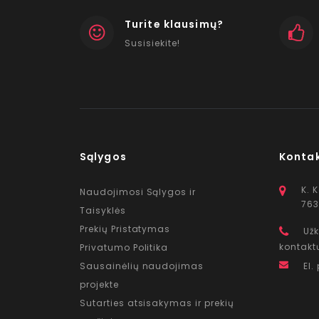
Turite klausimų?
Susisiekite!
Sąlygos
Konta
K. 
Naudojimosi Sąlygos ir
763
Taisyklės
Prekių Pristatymas
Užk
kontakt
Privatumo Politika
Sausainėlių naudojimas
El.
projekte
Sutarties atsisakymas ir prekių