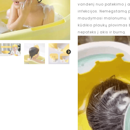
vandenį nuo patekimo į 
infekcijos. Nemėgstamą p
maudymosi malonumu. Li
kūdikio plaukų plovimas b
nepateks į akis ir burną.