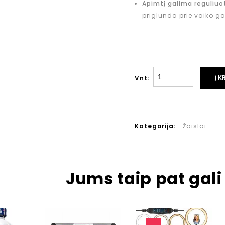
Apimtį galima reguliuot
priglunda prie vaiko ga
Į K
Vnt:
Kategorija:
Žaislai
Jums taip pat gali 