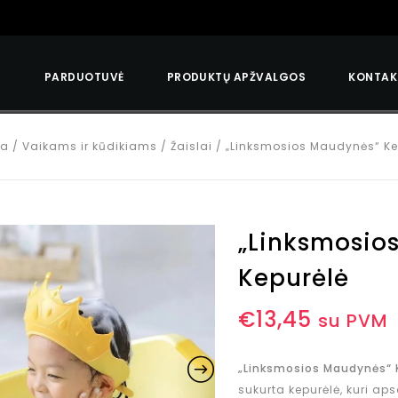
S
PARDUOTUVĖ
PRODUKTŲ APŽVALGOS
KONTAK
ia
/
Vaikams ir kūdikiams
/
Žaislai
/
„Linksmosios Maudynės“ Ke
„Linksmosio
Kepurėlė
€
13,45
su PVM
„Linksmosios Maudynės“ 
sukurta kepurėlė, kuri a