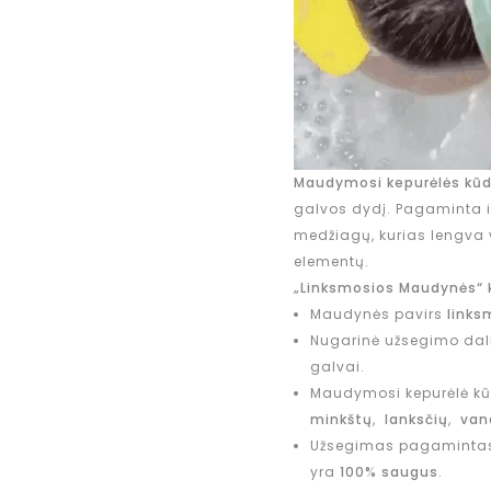
Maudymosi kepurėlės kūdi
galvos dydį. Pagaminta iš
medžiagų, kurias lengva 
elementų.
„Linksmosios Maudynės“ 
Maudynės pavirs
links
Nugarinė užsegimo dal
galvai.
Maudymosi kepurėlė kū
minkštų
,
lanksčių
,
van
Užsegimas pagamintas
yra
100% saugus
.