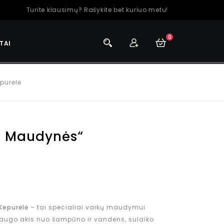
Turite klausimų? Rašykite bet kuriuo metu!
0
TAI
purėlė
s Maudynės“
Kepurėlė
– tai specialiai vaikų maudymui
psaugo akis nuo šampūno ir vandens, sulaiko