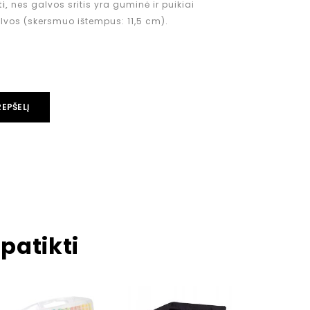
i,
nes galvos sritis yra guminė ir puikiai
lvos (skersmuo ištempus: 11,5 cm).
REPŠELĮ
patikti