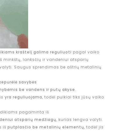
kiams kraštelį galima reguliuoti
pagal vaiko
 minkštų, lanksčių ir vandeniui atsparių
valyti. Saugus sprendimas be aštrių metalinių
kepurėlė savybės
mybėmis be vandens ir putų akyse
.
is
yra reguliuojama
, todėl puikiai tiks jūsų vaiko
dikiams pagaminta iš
deniui atsparių medžiagų
, kurias lengva valyti.
 iš
putplasčio be metalinių elementų
, todėl jis