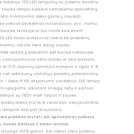
s baterija, 100 LED lempučių su judesio davikliu
ta saulės lempa suteikia nemokamą apšvietimą
greito montavimo dėka galite jį naudoti
vietose be elektros instaliacijos, pvz., namo,
fasade, terasoje ar kur norite kad esant
100 LED lauko šviestuvas veikia be problemų
enomis, net kai nėra daug saulės.
imas
leidžia jį pakabinti bet kurioje vietoje per
 važiuojamosios kelio dalies ar ūkio pastato
 iki 270 laipsnių spindulio kampas ir ilgas 3–8
ns net reikliausių vartotojų poreikių patenkinimą.
us
– dėka IP 65 atsparumo vandeniui, LED lempa
o sąlygoms, įskaitant sniegą, lietų ir šalčius.
aterijos su 1800 mah talpos ir saulės
saulėtą dieną yra tik 8 valandos, nesijaudinkite
 lemputė taip pat įkraunama.
empa pradeda švytėti, kai aptinkamas judesys.
u saulės baterija 3 darbo režimai:
a įsijungs 100% galios. Kai nebus jokio judesio,