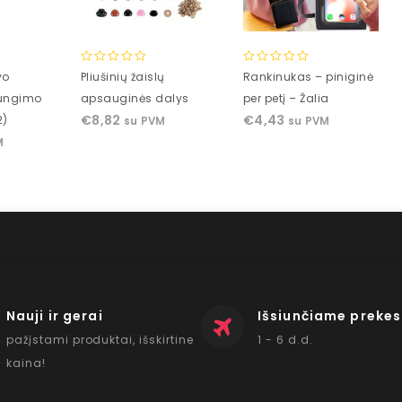
0
0
vo
Pliušinių žaislų
Rankinukas – piniginė
out
out
jungimo
apsauginės dalys
per petį – Žalia
of
of
€
8,82
€
4,43
2)
su PVM
su PVM
5
5
M
Nauji ir gerai
Išsiunčiame prekes
pažįstami produktai, išskirtine
1 - 6 d.d.
kaina!