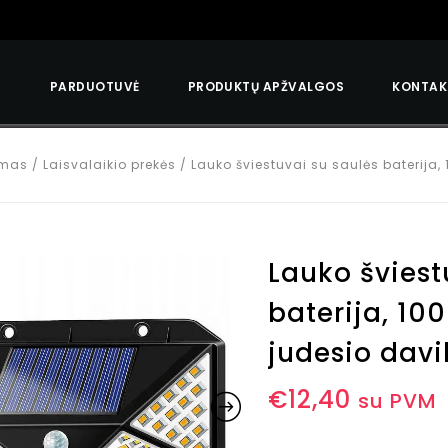
S
PARDUOTUVĖ
PRODUKTŲ APŽVALGOS
KONTAK
izmas
/
Laisvalaikio prekės
/
Lauko šviestuvai su saulės baterija,
Lauko šviest
baterija, 10
judesio davi
€
12,40
su PVM