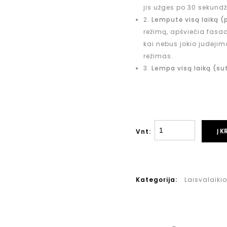
jis užges po 30 sekundž
2.
Lemputė visą laiką
(
režimą, apšviečia fasadą
kai nebus jokio judėjim
režimas.
3.
Lempa visą laiką
(su
Į K
Vnt:
Kategorija:
Laisvalaikio