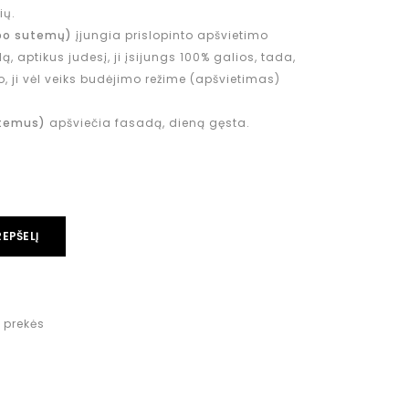
ių.
po sutemų)
įjungia prislopinto apšvietimo
, aptikus judesį, ji įsijungs 100% galios, tada,
o, ji vėl veiks budėjimo režime (apšvietimas)
temus)
apšviečia fasadą, dieną gęsta.
REPŠELĮ
 prekės