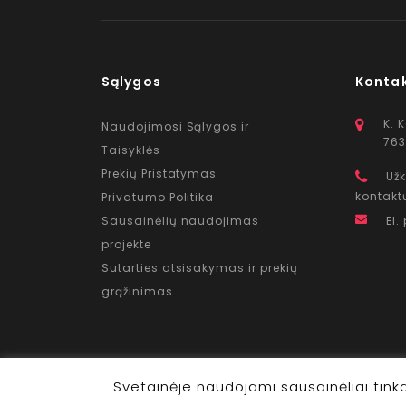
Sąlygos
Konta
K. 
Naudojimosi Sąlygos ir
763
Taisyklės
Prekių Pristatymas
Užk
kontakt
Privatumo Politika
Sausainėlių naudojimas
El.
projekte
Sutarties atsisakymas ir prekių
grąžinimas
Svetainėje naudojami sausainėliai tink