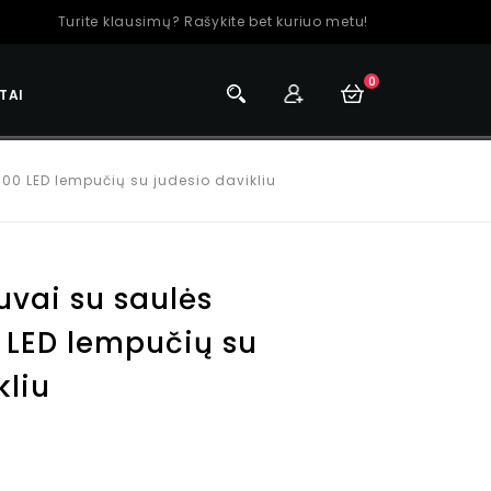
Turite klausimų? Rašykite bet kuriuo metu!
0
TAI
 100 LED lempučių su judesio davikliu
uvai su saulės
0 LED lempučių su
kliu