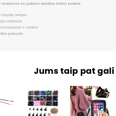
o šviestuvo su judesio davikliu rinkinį sudaro:
D saulės lempa
tojo vadovas
imo kaiščiai ir varžtai
iška pakuotė
Jums taip pat gali 