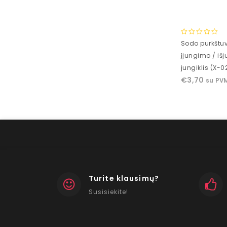
0
Sodo purkštu
out
įjungimo / iš
of
jungiklis (X-0
5
€
3,70
su PV
Turite klausimų?
Susisiekite!