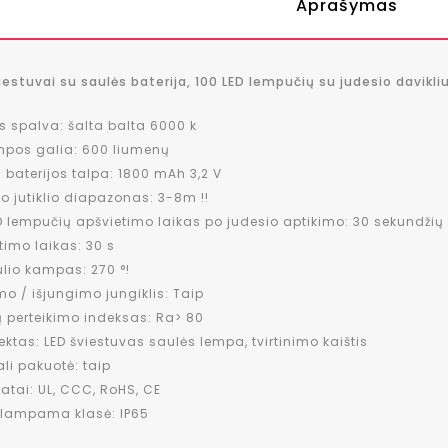
Aprašymas
iestuvai su saulės baterija, 100 LED lempučių su judesio davikliu
s spalva: šalta balta 6000 k
mpos galia: 600 liumenų
 baterijos talpa: 1800 mAh 3,2 V
o jutiklio diapazonas: 3-8m !!
D lempučių apšvietimo laikas po judesio aptikimo: 30 sekundžių 
timo laikas: 30 s
lio kampas: 270 °!
mo / išjungimo jungiklis: Taip
 perteikimo indeksas: Ra> 80
ktas: LED šviestuvas saulės lempa, tvirtinimo kaištis
ali pakuotė: taip
ikatai: UL, CCC, RoHS, CE
šlampama klasė: IP65