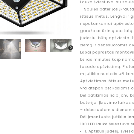
Lauko šviestuvai su saulė
– Saulės baterijos įkrau
ištisus metus. Lengvo ir 
nepakankamai apšviestose 
garažo ar ūkinių pastatų 
judesiui būtų apšviesta. 
žiemą ir debesuotomis di
Labai paprastas montav
kelias minutes kaip namo,
fasado apšvietimą. Platus
m jutiklio nuotolis užtikri
Apšvietimas ištisus met
yra atspari bet kokioms or
Dėl patikimos ličio jonų b
baterija. Įkrovimo laikas 
– debesuotomis dienomis
Dėl įmontuoto jutiklio l
100 LED lauko šviestuvo s
1.
Aptikus judesį
, švies