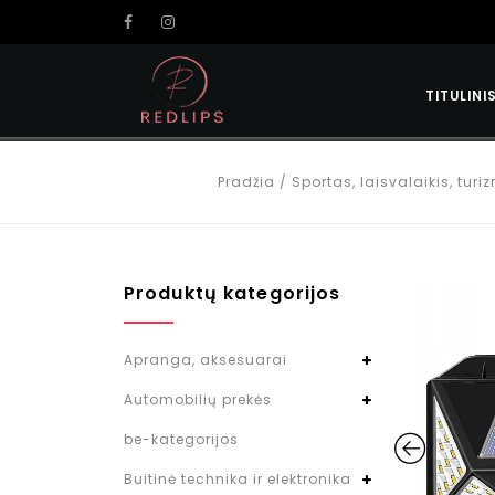
TITULINI
Pradžia
/
Sportas, laisvalaikis, tur
Produktų kategorijos
Apranga, aksesuarai
Automobilių prekės
be-kategorijos
Buitinė technika ir elektronika