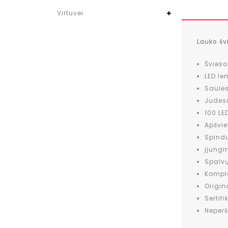
Virtuvei
Lauko šv
Švieso
LED le
Saulės
Judesi
100 LE
Apšvie
Spindu
Įjungi
Spalvų
Komple
Origin
Sertif
Neper