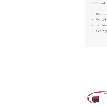
LED lauk
100 LE
Varto
Tvirtin
Ekolog