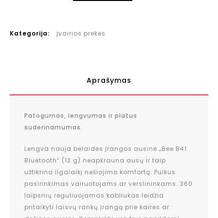
Kategorija:
Įvairios prekės
Aprašymas
Patogumas, lengvumas ir platus
suderinamumas.
Lengva nauja belaidės įrangos ausinė „Bee B41
Bluetooth“ (12 g) neapkrauna ausų ir taip
užtikrina ilgalaikį nešiojimo komfortą. Puikus
pasirinkimas vairuotojams ar verslininkams. 360
laipsnių reguliuojamas kabliukas leidžia
pritaikyti laisvų rankų įrangą prie kairės ar