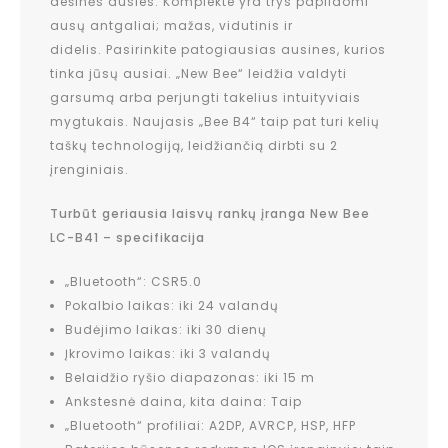
dešinės ausies. Komplekte yra trys papildomi
ausų antgaliai; mažas, vidutinis ir
didelis. Pasirinkite patogiausias ausines, kurios
tinka jūsų ausiai. „New Bee“ leidžia valdyti
garsumą arba perjungti takelius intuityviais
mygtukais. Naujasis „Bee B4“ taip pat turi kelių
taškų technologiją, leidžiančią dirbti su 2
įrenginiais.
Turbūt geriausia laisvų rankų įranga New Bee
LC-B41 – specifikacija
„Bluetooth“: CSR5.0
Pokalbio laikas: iki 24 valandų
Budėjimo laikas: iki 30 dienų
Įkrovimo laikas: iki 3 valandų
Belaidžio ryšio diapazonas: iki 15 m
Ankstesnė daina, kita daina: Taip
„Bluetooth“ profiliai: A2DP, AVRCP, HSP, HFP