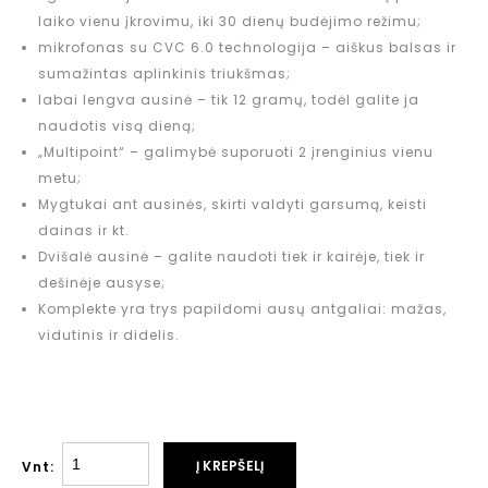
laiko vienu įkrovimu, iki 30 dienų budėjimo režimu;
mikrofonas su CVC 6.0 technologija – aiškus balsas ir
sumažintas aplinkinis triukšmas;
labai lengva ausinė – tik 12 gramų, todėl galite ja
naudotis visą dieną;
„Multipoint“ – galimybė suporuoti 2 įrenginius vienu
metu;
Mygtukai ant ausinės, skirti valdyti garsumą, keisti
dainas ir kt.
Dvišalė ausinė – galite naudoti tiek ir kairėje, tiek ir
dešinėje ausyse;
Komplekte yra trys papildomi ausų antgaliai: mažas,
vidutinis ir didelis.
Į KREPŠELĮ
Vnt: