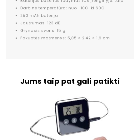
Baterijos būsenos rodymas IOS įrenginyje: taip
Darbinė temperatūra: nuo -10C iki 60C
250 mAh baterija
Jautrumas: 123 dB
Grynasis svoris: 15 g
Pakuotės matmenys: 5,85 × 2,42 × 1,6 cm
Jums taip pat gali patikti