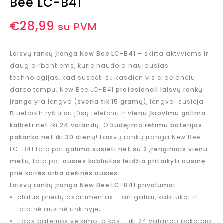
Bee LC-B41
€
28,99
su PVM
Laisvų rankų įranga New Bee LC-B41
– skirta aktyviems ir
daug dirbantiems, kurie naudoja naujausias
technologijas, kad suspėti su kasdien vis didėjančiu
darbo tempu. New Bee LC-B41
profesionali laisvų rankų
įranga
yra lengva (
sveria tik 15 gramų
), lengvai susieja
Bluetooth ryšiu su jūsų telefonu ir
vienu įkrovimu galima
kalbėti net iki 24 valandų
. O
budėjimo rėžimu baterijos
pakanka net iki 30
dienų
! Laisvų rankų įranga New Bee
LC-B41 taip pat
galima susieti net su 2 įrenginiais vienu
metu
, taip pat
ausies kabliukas leidžia pritaikyti ausinę
prie kairės arba dešinės ausies.
Laisvų rankų įranga New Bee LC-B41 privalumai
platus priedų asortimentas – antgaliai, kabliukai ir
laidinė ausinė rinkinyje;
ilgas baterijos veikimo laikas – iki 24 valandų pokalbio