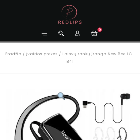
0
Pradžia
/
Įvairios prekės
/
Laisvų rankų įranga New Bee LC-
B41