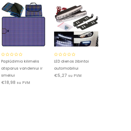
0
0
0
Paplūdimio kilimėlis
LED dienos žibintai
Spygliai pa
out
out
out
atsparus vandeniui ir
automobiliui
atbaidyti 50
of
of
of
€
5,27
€
4,84
smėliui
su PVM
su P
5
5
5
€
18,98
su PVM