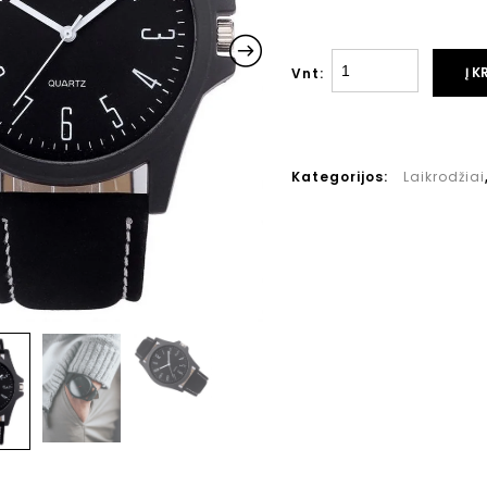
Į K
Vnt:
Kategorijos:
Laikrodžiai