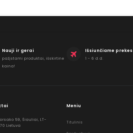
Nauji ir gerai
Išsiunčiame prekes
pažįstami produktai, išskirtine
1 - 6 d.d.
kaina!
ktai
Meniu
Korsako 59, Šiauliai, LT-
Titulinis
70 Lietuva