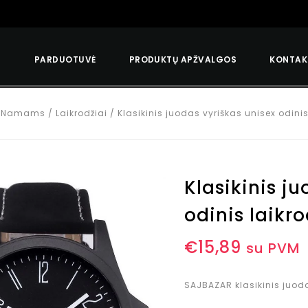
S
PARDUOTUVĖ
PRODUKTŲ APŽVALGOS
KONTAK
/
Namams
/
Laikrodžiai
/
Klasikinis juodas vyriškas unisex odinis
Klasikinis j
odinis laikro
€
15,89
su PVM
SAJBAZAR klasikinis juoda