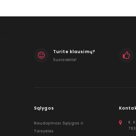
Turite klausimų?
Susisiekite!
Sąlygos
Konta
K. 
Naudojimosi Sąlygos ir
763
Taisyklės