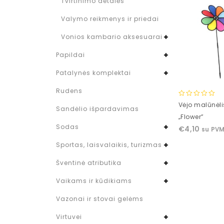
Tvirtinimo detalės
Valymo reikmenys ir priedai
Vonios kambario aksesuarai
Papildai
Patalynės komplektai
Rudens
0
Vėjo malūnėli
Sandėlio išpardavimas
out
„Flower”
of
Sodas
€
4,10
su PV
5
Sportas, laisvalaikis, turizmas
Šventinė atributika
Vaikams ir kūdikiams
Vazonai ir stovai gelėms
Virtuvei