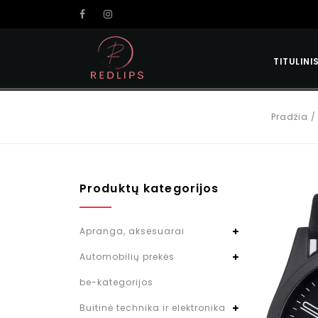
TITULINI
Pradžia
Produktų kategorijos
Apranga, aksesuarai
Automobilių prekės
be-kategorijos
Buitinė technika ir elektronika