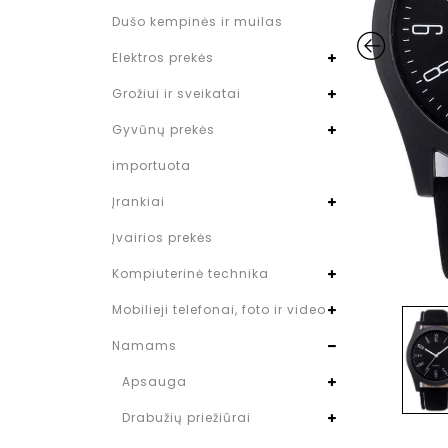
Dušo kempinės ir muilas
Elektros prekės
Grožiui ir sveikatai
Gyvūnų prekės
importuota
Įrankiai
Įvairios prekės
Kompiuterinė technika
Mobilieji telefonai, foto ir video
Namams
Apsauga
Drabužių priežiūrai