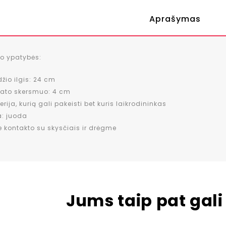
Aprašymas
io ypatybės:
džio ilgis: 24 cm
lato skersmuo: 4 cm
erija, kurią gali pakeisti bet kuris laikrodininkas
a: juoda
e kontakto su skysčiais ir drėgme
Jums taip pat gali 