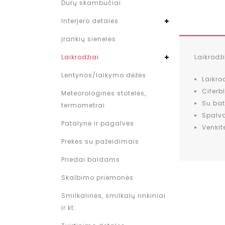
Durų skambučiai
Interjero detalės
Įrankių sienelės
Laikrodž
Laikrodžiai
Lentynos/laikymo dėžės
Laikro
Ciferb
Meteorologinės stotelės,
Su bat
termometrai
Spalv
Patalynė ir pagalvės
Venkit
Prekės su pažeidimais
Priedai baldams
Skalbimo priemonės
Smilkalinės, smilkalų rinkiniai
ir kt.