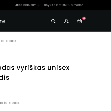
Turite klausimų? Rašykite bet kuriuo metu!
0
TAI
 laikrodis
uodas vyriškas unisex
dis
s laikrodis.