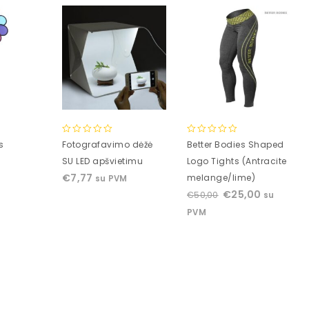
0
0
s
Fotografavimo dėžė
Better Bodies Shaped
out
out
SU LED apšvietimu
Logo Tights (Antracite
of
of
€
7,77
melange/lime)
M
su PVM
5
5
€
25,00
€
50,00
su
PVM