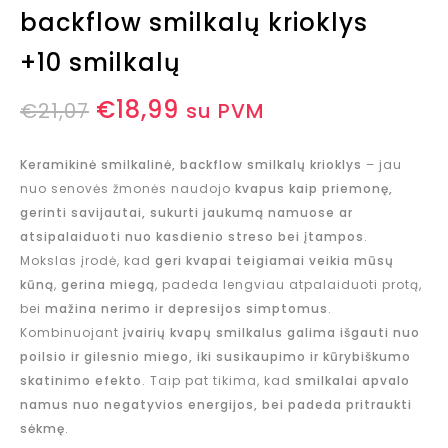
backflow smilkalų krioklys
+10 smilkalų
€
18,99
€
21,07
su PVM
Keramikinė smilkalinė, backflow smilkalų krioklys
– jau
nuo senovės žmonės naudojo
kvapus kaip priemonę,
gerinti savijautai, sukurti jaukumą namuose ar
atsipalaiduoti nuo kasdienio streso bei įtampos
.
Mokslas įrodė, kad
geri kvapai teigiamai veikia mūsų
kūną
,
gerina miegą
, padeda lengviau atpalaiduoti protą,
bei
mažina nerimo ir depresijos simptomus
.
Kombinuojant
įvairių kvapų smilkalus galima išgauti nuo
poilsio ir gilesnio miego, iki susikaupimo ir kūrybiškumo
skatinimo efekto
. Taip pat tikima, kad
smilkalai apvalo
namus nuo negatyvios energijos, bei padeda pritraukti
sėkmę
.