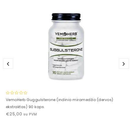
0
VemoHerb Guggulsterone (indinio miramedžio (dervos)
out
ekstraktas) 90 kaps.
of
€
25,00
su PVM
5