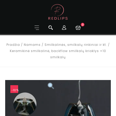
0
Pradžia
/
Namams
/
Smilkalinės, smilkalų rinkiniai ir kt.
/
Keramikinė smilkalinė, backflow smilkalų krioklys +10
smilkalų
-10%