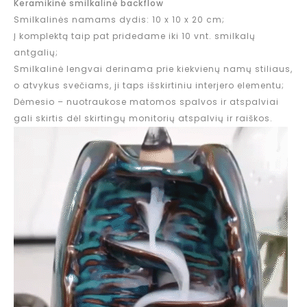
Keramikinė smilkalinė backflow
Smilkalinės namams dydis: 10 x 10 x 20 cm;
Į komplektą taip pat pridedame iki 10 vnt. smilkalų
antgalių;
Smilkalinė lengvai derinama prie kiekvienų namų stiliaus,
o atvykus svečiams, ji taps išskirtiniu interjero elementu;
Dėmesio – nuotraukose matomos spalvos ir atspalviai
gali skirtis dėl skirtingų monitorių atspalvių ir raiškos.