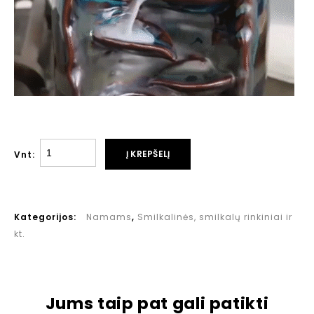
Į KREPŠELĮ
Vnt:
Kategorijos:
Namams
,
Smilkalinės, smilkalų rinkiniai ir
kt.
Jums taip pat gali patikti