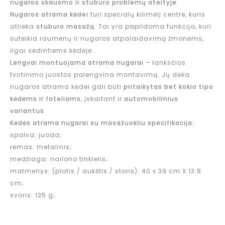
nugaros skausmo ir stuburo problemų ateityje
.
Nugaros atrama kėdei
turi specialų kilimėlį centre, kuris
atlieka
stuburo masažą
. Tai yra papildoma funkcija, kuri
suteikia raumenų ir nugaros atpalaidavimą žmonėms,
ilgai sėdintiems kėdėje.
Lengvai
montuojama atrama nugarai
– lanksčios
tvirtinimo juostos palengvina montavimą. Jų dėka
nugaros atrama kėdei gali būti
pritaikytas bet kokio tipo
kėdėms ir foteliams
, įskaitant ir
automobilinius
variantus
.
Kėdės atrama nugarai su masažuokliu specifikacija:
spalva: juoda;
rėmas: metalinis;
medžiaga: nailono tinklelis;
matmenys: (plotis / aukštis / storis): 40 x 39 cm X 13.8
cm;
svoris: 135 g;