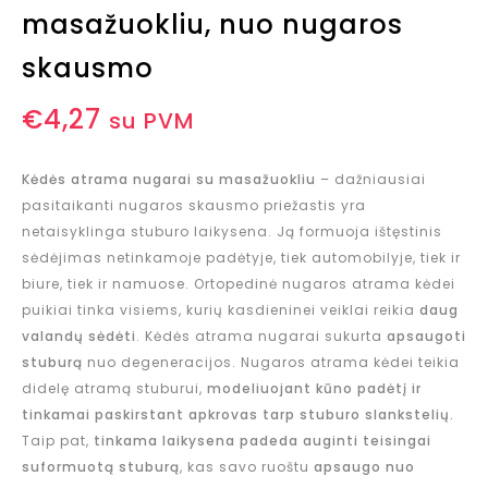
masažuokliu, nuo nugaros
skausmo
€
4,27
su PVM
Kėdės atrama nugarai su masažuokliu
– dažniausiai
pasitaikanti nugaros skausmo priežastis yra
netaisyklinga stuburo laikysena. Ją formuoja ištęstinis
sėdėjimas netinkamoje padėtyje, tiek automobilyje, tiek ir
biure, tiek ir namuose. Ortopedinė nugaros atrama kėdei
puikiai tinka visiems, kurių kasdieninei veiklai reikia
daug
valandų sėdėti
. Kėdės atrama nugarai sukurta
apsaugoti
stuburą
nuo degeneracijos. Nugaros atrama kėdei teikia
didelę atramą stuburui,
modeliuojant kūno padėtį ir
tinkamai paskirstant apkrovas tarp stuburo slankstelių.
Taip pat,
tinkama laikysena padeda auginti teisingai
suformuotą stuburą
, kas savo ruoštu
apsaugo nuo