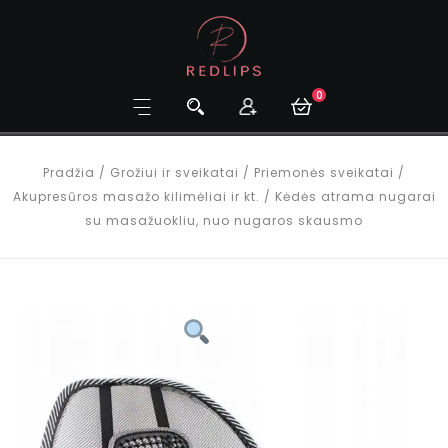
0
Pradžia
/
Grožiui ir sveikatai
/
Priemonės sveikatai
/
Akupresūros masažo kilimėliai ir kt.
/
Kėdės atrama nugarai
su masažuokliu, nuo nugaros skausmo