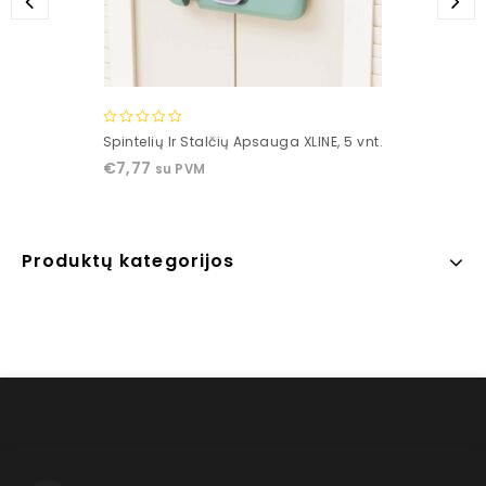
0
Spintelių Ir Stalčių Apsauga XLINE, 5 vnt.
out
€
7,77
su PVM
of
5
Produktų kategorijos