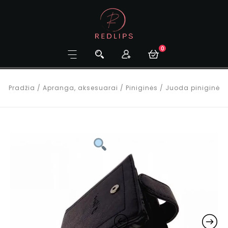
0
Pradžia
/
Apranga, aksesuarai
/
Piniginės
/
Juoda piniginė