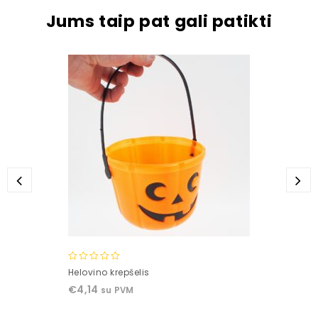
Jums taip pat gali patikti
0
Helovino krepšelis
out
€
4,14
su PVM
of
5