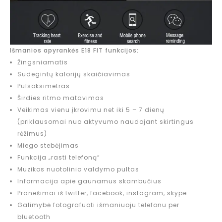
Išmanios apyrankės E18 FIT funkcijos:
Žingsniamatis
Sudegintų kalorijų skaičiavimas
Pulsoksimetras
Širdies ritmo matavimas
Veikimas vienu įkrovimu net iki 5 – 7 dienų
(priklausomai nuo aktyvumo naudojant skirtingus
rėžimus)
Miego stebėjimas
Funkcija „rasti telefoną“
Muzikos nuotolinio valdymo pultas
Informacija apie gaunamus skambučius
Pranešimai iš twitter, facebook, instagram, skype
Galimybė fotografuoti išmaniuoju telefonu per
bluetooth