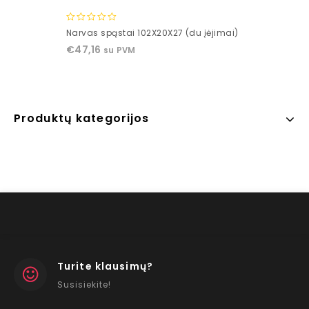
0
Narvas spąstai 102X20X27 (du įėjimai)
out
€
47,16
su PVM
of
5
Produktų kategorijos
Turite klausimų?
Susisiekite!