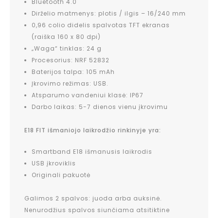
Bluetooth 4.0
Dirželio matmenys: plotis / ilgis – 16/240 mm
0,96 colio didelis spalvotas TFT ekranas
(raiška 160 x 80 dpi)
„Waga“ tinklas: 24 g
Procesorius: NRF 52832
Baterijos talpa: 105 mAh
Įkrovimo režimas: USB.
Atsparumo vandeniui klasė: IP67
Darbo laikas: 5-7 dienos vienu įkrovimu
E18 FIT išmaniojo laikrodžio rinkinyje yra:
Smartband E18 išmanusis laikrodis
USB įkroviklis
Originali pakuotė
Galimos 2 spalvos: juoda arba auksinė.
Nenurodžius spalvos siunčiama atsitiktine