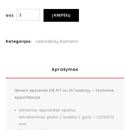
Į KREPŠELĮ
Vnt:
Kategorijos:
Laikrodžiai
,
Namams
Aprašymas
Išmani apyrankė E18 FIT su 10 funkcijų – techninė
specifikacija
Išmanios apyrankės sportui
išmatavimai: plotis / aukštis / gylis – 22/50/12
mm