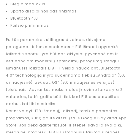
Slėgio matuoklis
Sporto disciplinos pasirinkimas
Bluetooth 4.0
Poilsio priminimas
Puikūs parametrai, stilingas dizainas, dėvėjimo
patogumas ir funkcionalumas – E18 išmani apyrankė
laikrodis sportui, yra būtinas aktyviai gyvenančiam ir
vertinančiam modernių sprendimų patogumą žmogui.
Išmanusis laikrodis E18 FIT veikia naudojant „Bluetooth
4.0“ technologiją ir yra suderinama tiek su „Android“ (5.0
ar naujesnė), tiek su „iOS“ (9.0 ir naujesnės versijos)
telefonais. Apyrankės maksimalus įkrovimo laikas yra 2
valandos, todėl galite būti tikri, kad E18 bus paruoštas
darbui, kai tik to prireiks.
Norint valdyti E18 išmanųjį laikrodį, tereikia paprastos
programos, kurią galite atsisiųsti iš Google Play arba App
Store. Jos dėka galite fiksuoti ir stebėti savo laisvalaikį,
miegą bei progresą. E18 FIT išmanusis laikrodis praneš