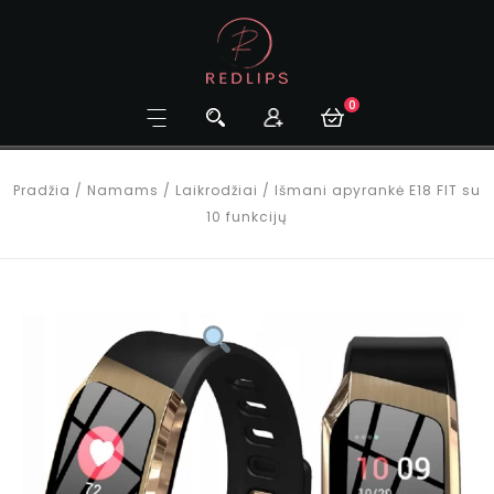
0
Pradžia
/
Namams
/
Laikrodžiai
/
Išmani apyrankė E18 FIT su
10 funkcijų