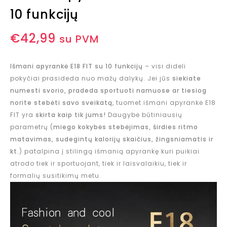
10 funkcijų
€
42,99
su PVM
Išmani apyrankė E18 FIT su 10 funkcijų
– visi dideli
pokyčiai prasideda nuo mažų dalykų. Jei jūs
siekiate
numesti svorio, pradeda sportuoti namuose ar tiesiog
norite stebėti savo sveikatą
, tuomet išmani apyrankė E18
FIT yra
skirta kaip tik jums!
Daugybė būtiniausių
parametrų (
miego kokybės stebėjimas, širdies ritmo
matavimas, sudegintų kalorijų skaičius, žingsniamatis ir
kt.
) patalpina į stilingą išmanią apyrankę kuri puikiai
atrodo tiek ir sportuojant, tiek ir laisvalaikiu, tiek ir
formalių susitikimų metu.