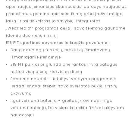
apie naujus įeinančius skambučius, parodys naujausius
pranešimus, primins apie susitikimą arba įrašys miego
laiką. Ir tai tik keletas jo savybių. Integruotos
„WearHealth“ programos dėka į savo telefoną gauname
įdomių duomenų rinkinį.
E18 FIT sportinės apyrankės laikrodžio privalumai:
Daug naudingų funkcijų, praktiškų išmatavimų
išmaniajame įrenginyje
E18 FIT puikiai priglunda prie rankos ir yra patogus
nešioti visą dieną, kiekvieną dieną
Paprasta naudoti – intuityvi valdymo programėlė
leidžia lengvai stebėti savo sveikatos būklę ir fizinį
aktyvumą
Ilgai veikianti baterija – greitas įkrovimas ir ilgai
veikianti baterija, tai viskas ko reikia fiziškai aktyviam
naudotojui