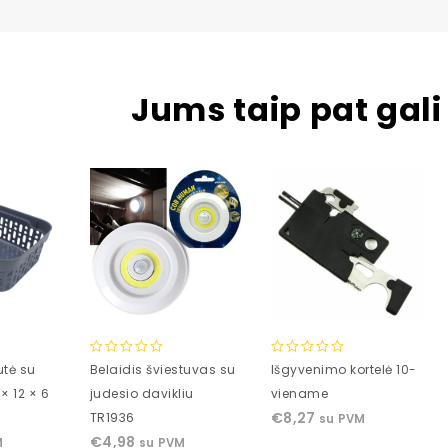
Jums taip pat gali 
0
0
utė su
Belaidis šviestuvas su
Išgyvenimo kortelė 10-
out
out
 × 12 × 6
judesio davikliu
viename
of
of
€
8,27
TR1936
su PVM
5
5
€
4,98
M
su PVM