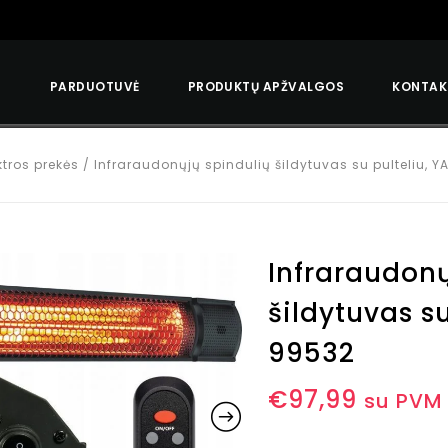
S
PARDUOTUVĖ
PRODUKTŲ APŽVALGOS
KONTAK
ktros prekės
/
Infraraudonųjų spindulių šildytuvas su pulteliu, 
Infraraudonų
šildytuvas s
99532
€
97,99
su PVM