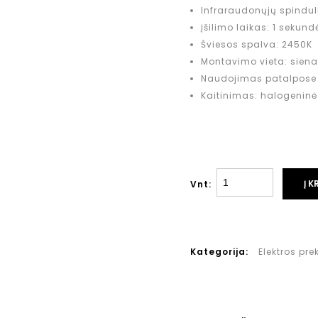
Infraraudonųjų spindu
Įšilimo laikas: 1 sekund
Šviesos spalva: 2450K
Montavimo vieta: siena
Naudojimas patalpose 
Kaitinimas: halogenin
Į K
Vnt:
Kategorija:
Elektros pre