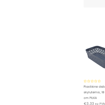
0
Plastikinė dėž
out
skylutėmis, 18
of
cm PILKA
5
€
3,33
su PV