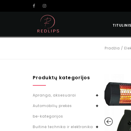
TITULINI
Pradžia
/
Ele
Produktų kategorijos
Apranga, aksesuarai
Automobilių prekės
be-kategorijos
Buitinė technika ir elektronika