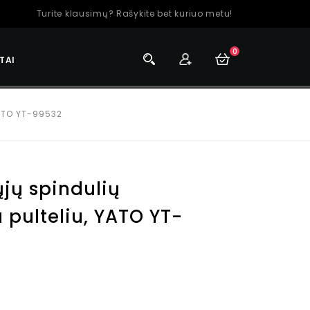
Turite klausimų? Rašykite bet kuriuo metu!
0
TAI
YATO YT-99532
jų spindulių
u pulteliu, YATO YT-