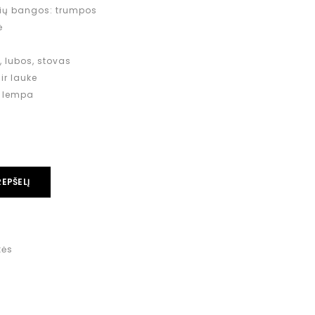
lių bangos: trumpos
ė
, lubos, stovas
ir lauke
ė lempa
REPŠELĮ
kės