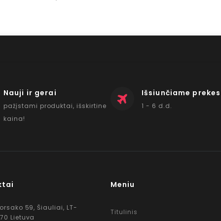
Nauji ir gerai
Išsiunčiame prekes
pažįstami produktai, išskirtine
1 - 6 d.d.
kaina!
ktai
Meniu
Korsako 59, Šiauliai, LT-
Titulinis
70 Lietuva