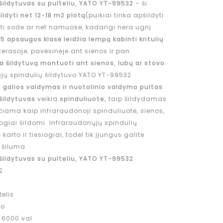
 šildytuvas su pulteliu, YATO YT-99532
– ši
ildyti net
12-18
m2 plotą
(puikiai tinka apšildyti
ti sode ar net namuose, kadangi nėra ugnį
65
apsaugos klasė leidžia lempą kabinti kritulių
 terasoje, pavėsinėje ant sienos ir pan.
a šildytuvą montuoti ant sienos, lubų ar stovo.
jų spindulių šildytuvo YATO YT-99532
galios valdymas ir nuotolinio valdymo pultas
.
šildytuvas
veikia
spinduliuote,
taip šildydamas
nčiama kaip infraraudonoji spinduliuotė, sienos,
iogiai šildomi. Infraraudonųjų spindulių
 karto ir tiesiogiai, todėl tik įjungus galite
 šiluma.
 šildytuvas su pulteliu, YATO YT-99532
2
elis
mo
: 6000 val