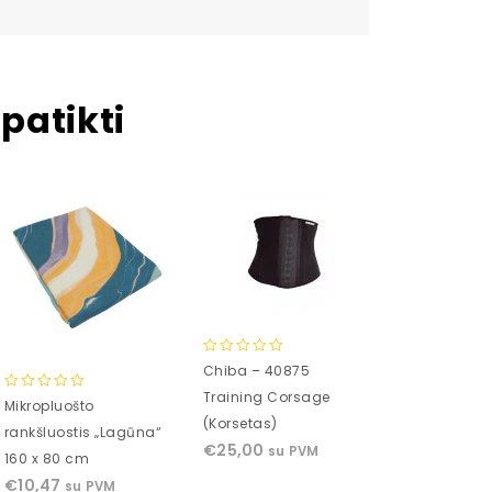
patikti
0
Chiba – 40875
out
Training Corsage
0
0
Mikropluošto
„SUPER SONIC
of
out
out
(Korsetas)
5
rankšluostis „Lagūna“
vaikams
of
of
€
25,00
su PVM
€
27,89
160 x 80 cm
su 
5
5
€
10,47
su PVM