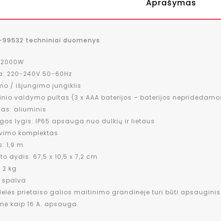
Aprašymas
-99532 techniniai duomenys
: 2000W
a: 220-240V 50-60Hz
mo / išjungimo jungiklis
inio valdymo pultas (3 x AAA baterijos – baterijos nepridedamo
as: aliuminis
os lygis: IP65 apsauga nuo dulkių ir lietaus
vimo komplektas
s: 1,9 m
to dydis: 67,5 x 10,5 x 7,2 cm
: 2 kg
 spalva
delės prietaiso galios maitinimo grandinėje turi būti apsaugin
ė kaip 16 A. apsauga.