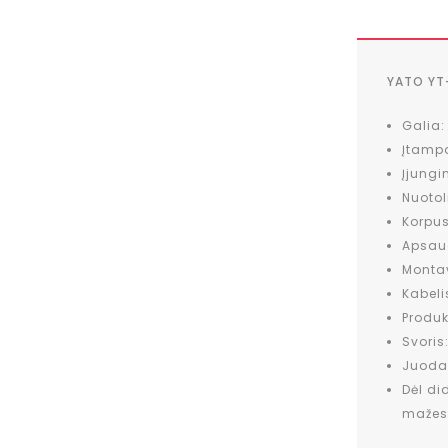
YATO YT
Galia
Įtamp
Įjungi
Nuotol
Korpus
Apsaug
Monta
Kabeli
Produk
Svoris
Juoda
Dėl di
mažesn