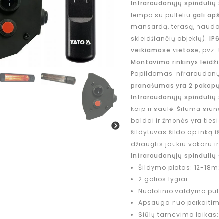
Infraraudonųjų spindulių
lempa su pulteliu
gali
apš
mansardą, terasą, naudo
skleidžiančių objektų).
IP
veikiamose vietose
, pvz.
Montavimo rinkinys leidži
Papildomas infraraudonų
pranašumas yra 2 pakopų 
Infraraudonųjų spindulių 
kaip ir saulė. Šiluma siu
baldai ir žmonės yra ties
šildytuvas šildo aplinką iš
džiaugtis jaukiu vakaru ir
Infraraudonųjų spindulių
Šildymo plotas: 12-18m
2 galios lygiai
Nuotolinio valdymo pult
Apsauga nuo perkaiti
Siūlų tarnavimo laikas