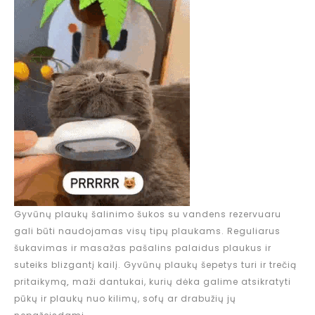
Gyvūnų plaukų šalinimo šukos su vandens rezervuaru
gali būti naudojamas visų tipų plaukams. Reguliarus
šukavimas ir masažas pašalins palaidus plaukus ir
suteiks blizgantį kailį. Gyvūnų plaukų šepetys turi ir trečią
pritaikymą
,
maži dantukai, kurių dėka galime atsikratyti
pūkų ir plaukų nuo kilimų, sofų ar drabužių jų