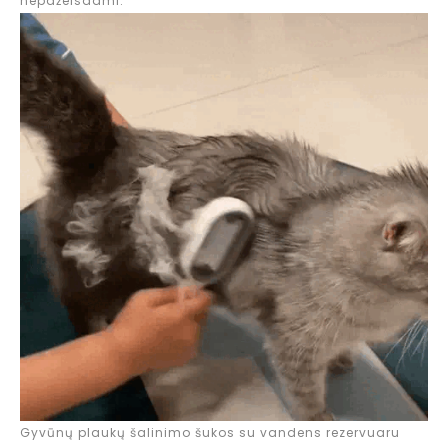
nepažeisdami.
Gyvūnų plaukų šalinimo šukos su vandens rezervuaru