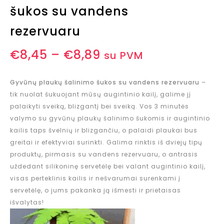
šukos su vandens
rezervuaru
€
8,45
–
€
8,89
su PVM
Gyvūnų plaukų šalinimo šukos su vandens rezervuaru
–
tik nuolat šukuojant mūsų augintinio kailį, galime jį
palaikyti sveiką, blizgantį bei sveiką. Vos 3 minutės
valymo su gyvūnų plaukų šalinimo šukomis ir augintinio
kailis taps švelnių ir blizgančiu, o palaidi plaukai bus
greitai ir efektyviai surinkti. Galima rinktis iš dviejų tipų
produktų, pirmasis su vandens rezervuaru, o antrasis
uždedant silikoninę servetėlę bei valant augintinio kailį,
visas perteklinis kailis ir nešvarumai surenkami į
servetėlę, o jums pakanka ją išmesti ir prietaisas
išvalytas!