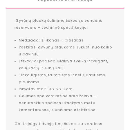
Gyvūnų plaukų šalinimo šukos su vandens
rezervuaru – techninė specifikacija
Medžiaga: silikonas + plastikas
Paskirtis: gyvūnų plaukams šukuoti nuo kailio
ir paviršių
Efektyviai padeda išlaikyti sveiką ir žvilgantį
kailį kačių ir šunų kailį
Tinka ilgiems, trumpiems ir net šiurkštiems
plaukams
Išmatavimai: 19 x 5 x 3 cm
Galimos spalvos: rožinė arba žalsva –
nenurodžius spalvos užsakymo metu
komentaruose, siunčiama atsitiktinė.
Galite įsigyti dviejų tipų šukas: su vandens