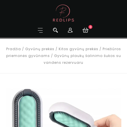
0
Pradžia
/
Gyvūnų prekės
/
Kitos gyvūnų prekės
/
Priežiūros
priemonės gyvūnams
/
Gyvūnų plaukų šalinimo šukos su
vandens rezervuaru