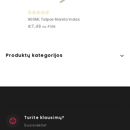
0
900ML Talpos Maisto Indas
out
€
7,49
su PVM
of
5
Produktų kategorijos
Turite klausimų?
Susisiekite!