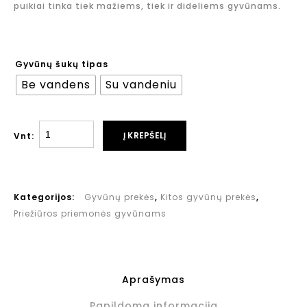
puikiai tinka tiek
mažiems, tiek ir dideliems gyvūnams.
Gyvūnų šukų tipas
Be vandens
Su vandeniu
Į KREPŠELĮ
Vnt:
Kategorijos:
Gyvūnų prekės
,
Kitos gyvūnų prekės
,
Priežiūros priemonės gyvūnams
Aprašymas
Papildoma informacija