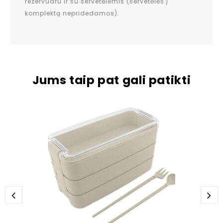
rezervuaru ir su servetėlėmis (servetėlės į
komplektą nepridedamos).
Jums taip pat gali patikti