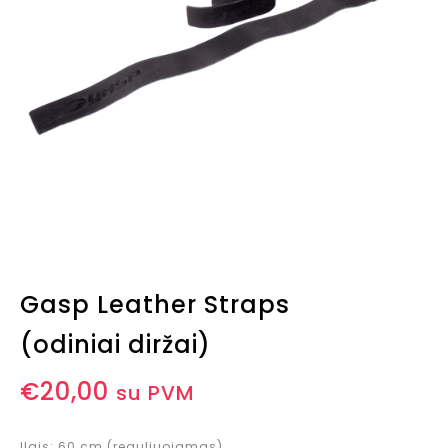
Gasp Leather Straps
(odiniai diržai)
€
20,00
su PVM
Ilgis: 60 cm (reguliuojamas)