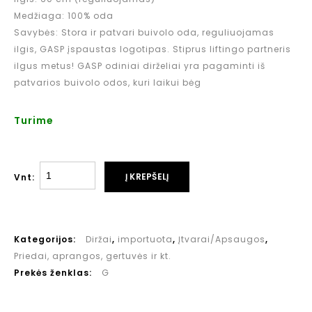
Medžiaga: 100% oda
Savybės: Stora ir patvari buivolo oda, reguliuojamas
ilgis, GASP įspaustas logotipas. Stiprus liftingo partneris
ilgus metus! GASP odiniai dirželiai yra pagaminti iš
patvarios buivolo odos, kuri laikui bėg
Turime
Į KREPŠELĮ
Vnt:
Kategorijos:
Diržai
,
importuota
,
Įtvarai/Apsaugos
,
Priedai, aprangos, gertuvės ir kt.
Prekės ženklas:
G