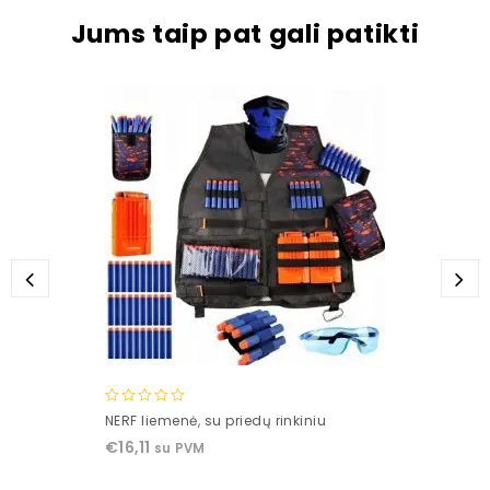
Jums taip pat gali patikti
0
NERF liemenė, su priedų rinkiniu
out
€
16,11
su PVM
of
5