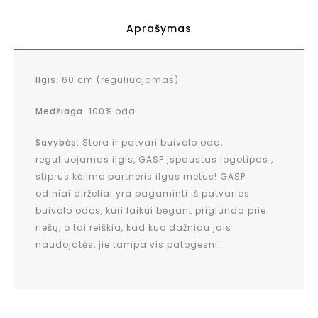
Aprašymas
Ilgis:
60 cm (reguliuojamas)
Medžiaga:
100% oda
Savybės:
Stora ir patvari buivolo oda,
reguliuojamas ilgis,
GASP įspaustas logotipas
,
stiprus kėlimo partneris ilgus metus!
GASP
odiniai dirželiai yra pagaminti iš patvarios
buivolo odos, kuri laikui bėgant priglunda prie
riešų, o tai reiškia, kad kuo dažniau jais
naudojatės, jie tampa vis patogesni.