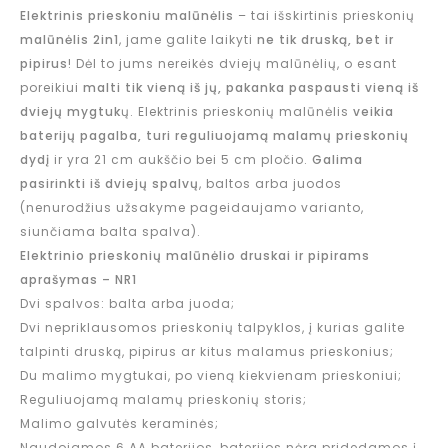
Elektrinis prieskoniu malūnėlis
– tai išskirtinis prieskonių
malūnėlis 2in1
, jame galite laikyti
ne tik druską, bet ir
pipirus
! Dėl to jums nereikės dviejų malūnėlių, o esant
poreikiui
malti tik vieną iš jų, pakanka paspausti vieną iš
dviejų mygtuk
ų. Elektrinis prieskonių malūnėlis
veikia
baterijų pagalba, turi reguliuojamą malamų prieskonių
dydį
ir yra 21 cm aukščio bei 5 cm pločio.
Galima
pasirinkti iš dviejų spalvų
, baltos arba juodos
(nenurodžius užsakyme pageidaujamo varianto,
siunčiama balta spalva).
Elektrinio prieskonių malūnėlio druskai ir pipirams
aprašymas – NR1
Dvi spalvos: balta arba juoda;
Dvi nepriklausomos prieskonių talpyklos, į kurias galite
talpinti druską, pipirus ar kitus malamus prieskonius;
Du malimo mygtukai, po vieną kiekvienam prieskoniui;
Reguliuojamą malamų prieskonių storis;
Malimo galvutės keraminės;
Naudojamos 6 AA baterijos, baterijos nėra pridedamos į