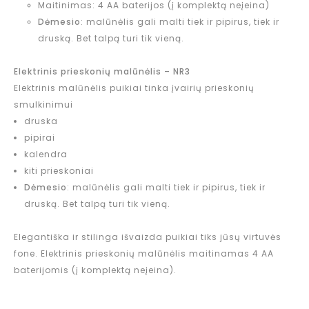
Maitinimas: 4 AA baterijos (į komplektą neįeina)
Dėmesio
: malūnėlis gali malti tiek ir pipirus, tiek ir
druską. Bet talpą turi tik vieną.
Elektrinis prieskonių malūnėlis – NR3
Elektrinis malūnėlis puikiai tinka įvairių prieskonių
smulkinimui
druska
pipirai
kalendra
kiti prieskoniai
Dėmesio
: malūnėlis gali malti tiek ir pipirus, tiek ir
druską. Bet talpą turi tik vieną.
Elegantiška ir stilinga išvaizda puikiai tiks jūsų virtuvės
fone. Elektrinis prieskonių malūnėlis maitinamas 4 AA
baterijomis (į komplektą neįeina).