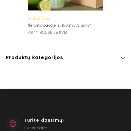
0
Šerbeto puodelis, 150 ml. „Slushy”
out
€
3,65
€
6,10
su PVM
of
5
Produktų kategorijos
Turite klausimų?
Susisiekite!