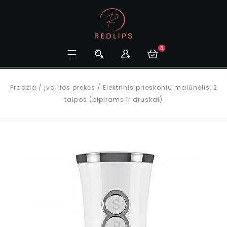
0
Pradžia
/
Įvairios prekės
/
Elektrinis prieskoniu malūnėlis, 2
talpos (pipirams ir druskai)