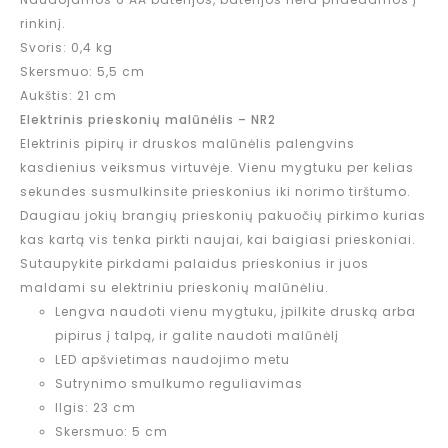
rinkinį.
Svoris: 0,4 kg
Skersmuo: 5,5 cm
Aukštis: 21 cm
Elektrinis prieskonių malūnėlis – NR2
Elektrinis pipirų ir druskos malūnėlis palengvins
kasdienius veiksmus virtuvėje. Vienu mygtuku per kelias
sekundes susmulkinsite prieskonius iki norimo tirštumo.
Daugiau jokių brangių prieskonių pakuočių pirkimo kurias
kas kartą vis tenka pirkti naujai, kai baigiasi prieskoniai.
Sutaupykite pirkdami palaidus prieskonius ir juos
maldami su elektriniu prieskonių malūnėliu.
Lengva naudoti vienu mygtuku, įpilkite druską arba
pipirus į talpą, ir galite naudoti malūnėlį
LED apšvietimas naudojimo metu
Sutrynimo smulkumo reguliavimas
Ilgis: 23 cm
Skersmuo: 5 cm