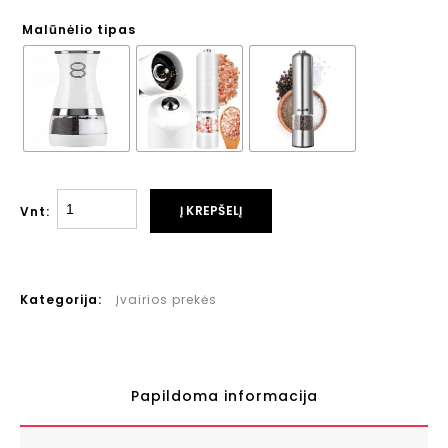
Malūnėlio tipas
Į KREPŠELĮ
Vnt:
Kategorija:
Įvairios prekės
Papildoma informacija