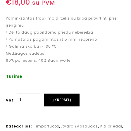
€
18,00
su PVM
Paminkštintas traukimo dirželis su kilpa pritvirtinti prie
įrenginių
° Dėl to daug papildomų priedų nebereikia
° Pamušalas pagamintas iš 5 mm neopreno
° Galima skalbti iki 30 °C
Medžiagos sudėtis:
60% poliesteris, 40% Baumwolle
Turime
Į KREPŠELĮ
Vnt:
Kategorijos:
importuota
,
Įtvarai/Apsaugos
,
Kiti priedai
,