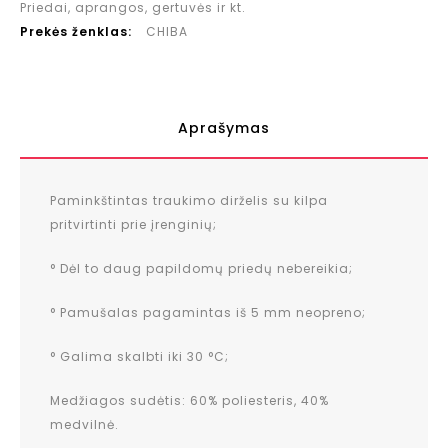
Priedai, aprangos, gertuvės ir kt.
Prekės ženklas:
CHIBA
Aprašymas
Paminkštintas traukimo dirželis su kilpa
pritvirtinti prie įrenginių;
° Dėl to daug papildomų priedų nebereikia;
° Pamušalas pagamintas iš 5 mm neopreno;
° Galima skalbti iki 30 °C;
Medžiagos sudėtis:
60% poliesteris, 40%
medvilnė.