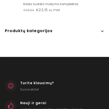
0
Katės tualeto mokymo komplektas
out
€
22,15
€
35,94
su PVM
of
5
Produktų kategorijos
Turite klausimų?
Susisiekite!
Nauji ir gerai