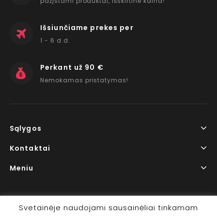
pažįstami produktai, išskirtine kaina!
Išsiunčiame prekes per
1 - 6 d.d.
Perkant už 90 €
Nemokamas pristatymas!
Sąlygos
Kontaktai
Meniu
Svetainėje naudojami sausainėliai tinkamam