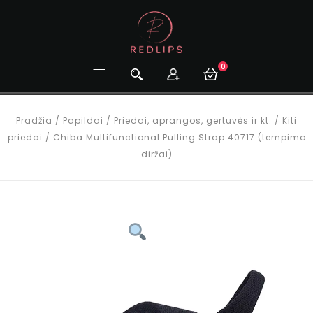
0
Pradžia
/
Papildai
/
Priedai, aprangos, gertuvės ir kt.
/
Kiti
priedai
/
Chiba Multifunctional Pulling Strap 40717 (tempimo
diržai)