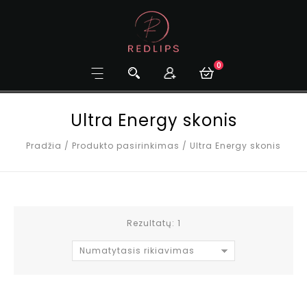
0
Ultra Energy skonis
Pradžia
/
Produkto pasirinkimas
/
Ultra Energy skonis
Rezultatų: 1
Numatytasis rikiavimas