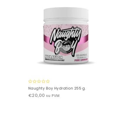
0
Naughty Boy Hydration 255 g.
out
€
20,00
su PVM
of
5