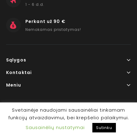
1 - 6 d.d.
Perkant už 90 €
Nemokamas pristatymas!
Sąlygos
Kontaktai
Meniu
Svetainėje naudojami sausainėliai tinkamam
funkcijų atvaizdavimui, bei krepšelio palaikymui.
Copyright © 2026 www.RedLips.lt Prekių išsiuntimas 1-6
Sausainėlių nustatymai
d.d.
Sutinku