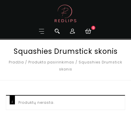
0
Squashies Drumstick skonis
Pradžia
/
Produkto pasirinkimas
/
Squashies Drumstick
skonis
Produktų nerasta.