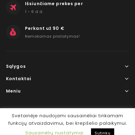
Išsiunčiame prekes per
1 - 6 d.d.
Perkant už 90 €
Nemokamas pristatymas!
Sąlygos
Kontaktai
Meniu
Svetainėje naudojami sausainėliai tinkamam
funkcijų atvaizdavimui, bei krepšelio palaikymui.
Copyright © 2026 www.RedLips.lt Prekių išsiuntimas 1-6
Sausainėlių nustatymai
d.d.
Sutinku