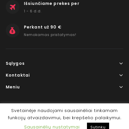
Išsiunčiame prekes per
1 - 6 d.d.
Perkant už 90 €
Nemokamas pristatymas!
Sąlygos
Kontaktai
Meniu
Svetainėje naudojami sausainėliai tinkamam
funkcijų atvaizdavimui, bei krepšelio palaikymui.
Copyright © 2026 www.RedLips.lt Prekių išsiuntimas 1-6
Sausainėlių nustatymai
d.d.
Sutinku