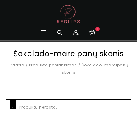
0
Šokolado-marcipanų skonis
Pradžia
/
Produkto pasirinkimas
/
Šokolado-marcipanų
skonis
Produktų nerasta.