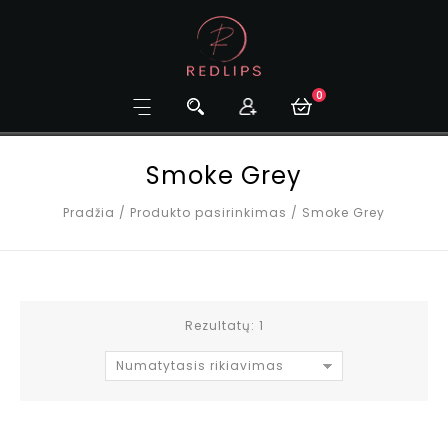
0
Smoke Grey
Pradžia
/
Produkto pasirinkimas
/
Smoke Grey
Rezultatų: 1
Numatytasis rikiavimas