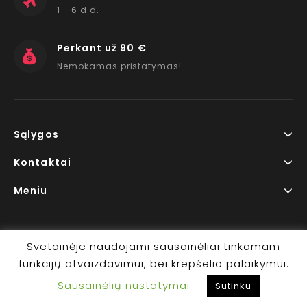
1 - 6 d.d.
Perkant už 90 €
Nemokamas pristatymas!
Sąlygos
Kontaktai
Meniu
Svetainėje naudojami sausainėliai tinkamam
funkcijų atvaizdavimui, bei krepšelio palaikymui.
Copyright © 2026 www.RedLips.lt Prekių išsiuntimas 1-6
Sausainėlių nustatymai
d.d.
Sutinku