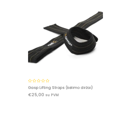
0
Gasp Lifting Straps (kėlimo diržai)
out
€
25,00
su PVM
of
5