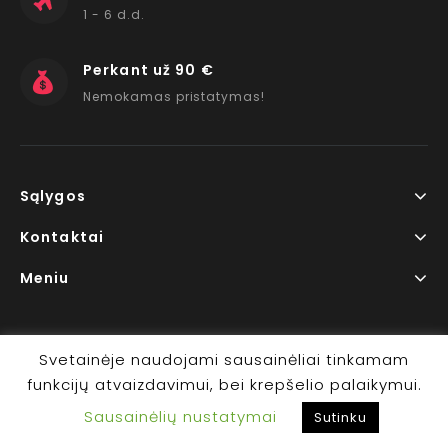
1 - 6 d.d.
Perkant už 90 €
Nemokamas pristatymas!
Sąlygos
Kontaktai
Meniu
Svetainėje naudojami sausainėliai tinkamam
funkcijų atvaizdavimui, bei krepšelio palaikymui.
Copyright © 2026 www.RedLips.lt Prekių išsiuntimas 1-6
Sausainėlių nustatymai
d.d.
Sutinku