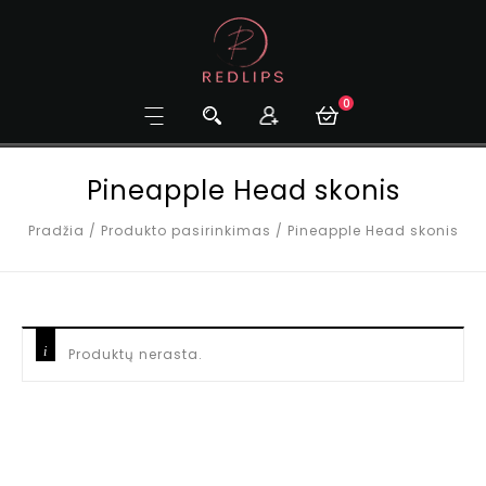
0
Pineapple Head skonis
Pradžia
/
Produkto pasirinkimas
/
Pineapple Head skonis
Produktų nerasta.