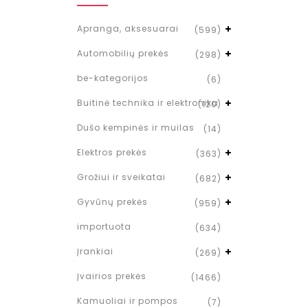
Apranga, aksesuarai
(599)
Automobilių prekės
(298)
be-kategorijos
(6)
Buitinė technika ir elektronika
(120)
Dušo kempinės ir muilas
(14)
Elektros prekės
(363)
Grožiui ir sveikatai
(682)
Gyvūnų prekės
(959)
importuota
(634)
Įrankiai
(269)
Įvairios prekės
(1466)
Kamuoliai ir pompos
(7)