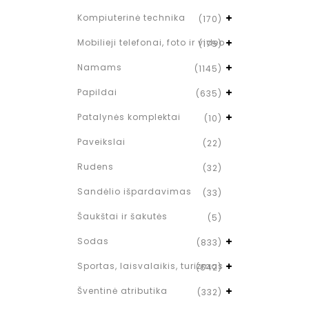
Kompiuterinė technika
(170)
Mobilieji telefonai, foto ir video
(175)
Namams
(1145)
Papildai
(635)
Patalynės komplektai
(10)
Paveikslai
(22)
Rudens
(32)
Sandėlio išpardavimas
(33)
Šaukštai ir šakutės
(5)
Sodas
(833)
Sportas, laisvalaikis, turizmas
(642)
Šventinė atributika
(332)