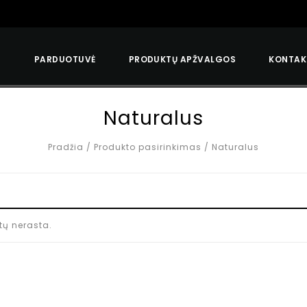
S
PARDUOTUVĖ
PRODUKTŲ APŽVALGOS
KONTAK
Naturalus
Pradžia
/
Produkto pasirinkimas
/
Naturalus
tų nerasta.