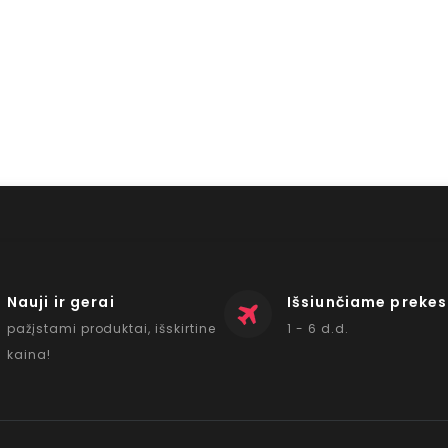
Nauji ir gerai
Išsiunčiame prekes
pažįstami produktai, išskirtine
1 - 6 d.d.
kaina!