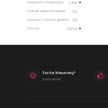
Vaikams ir kūdikiams
(785)
Vaikiški elektromobiliai
(4)
Vazonai ir stovai gelėms
(6)
Virtuvei
(1070)
Turite klausimų?
Susisiekite!