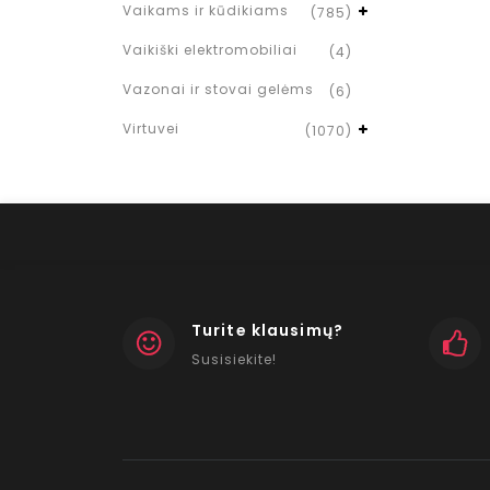
Vaikams ir kūdikiams
(785)
Vaikiški elektromobiliai
(4)
Vazonai ir stovai gelėms
(6)
Virtuvei
(1070)
Turite klausimų?
Susisiekite!