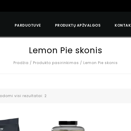
S
PARDUOTUVĖ
PRODUKTŲ APŽVALGOS
KONTAK
Lemon Pie skonis
Pradžia
/
Produkto pasirinkimas
/
Lemon Pie skonis
odomi visi rezultatai: 2