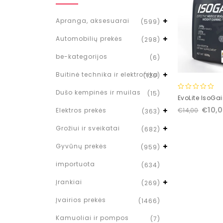
Apranga, aksesuarai
(599)
Automobilių prekės
(298)
be-kategorijos
(6)
Buitinė technika ir elektronika
(120)
Dušo kempinės ir muilas
(15)
0
EvoLite IsoGai
out
€
10,
Elektros prekės
€
14,00
(363)
of
5
Grožiui ir sveikatai
(682)
Gyvūnų prekės
(959)
importuota
(634)
Įrankiai
(269)
Įvairios prekės
(1466)
Kamuoliai ir pompos
(7)