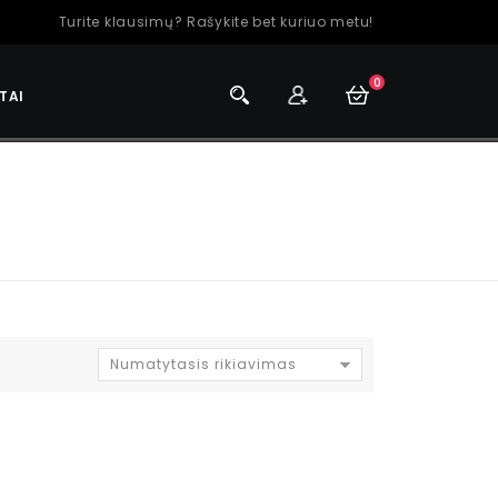
Turite klausimų? Rašykite bet kuriuo metu!
0
TAI
Numatytasis rikiavimas