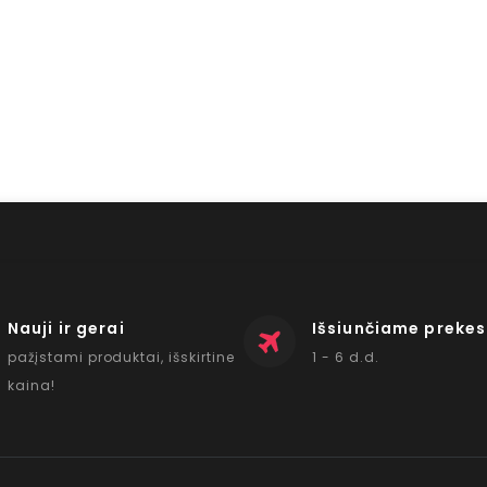
Nauji ir gerai
Išsiunčiame prekes
pažįstami produktai, išskirtine
1 - 6 d.d.
kaina!