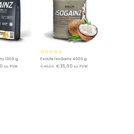
0
nz 1000 g.
EvoLite IsoGainz 4000 g.
out
00
€
35,00
€
45,00
su PVM
su PVM
of
5