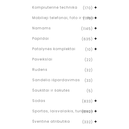
Kompiuterinė technika
(170)
Mobilieji telefonai, foto ir video
(175)
Namams
(1145)
Papildai
(635)
Patalynės komplektai
(10)
Paveikslai
(22)
Rudens
(32)
Sandėlio išpardavimas
(33)
Šaukštai ir šakutės
(5)
Sodas
(833)
Sportas, laisvalaikis, turizmas
(642)
Šventinė atributika
(332)